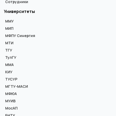
Сотрудники
Университеты
ММУ
МИП
МФПУ Синергия
МТИ
ТГУ
ТулГУ
ММА
КИУ
ТУСУР
МГТУ-МАСИ
МФЮА
МУИВ
МосАП
БНТУ