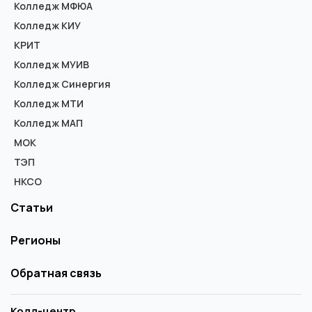
Колледж МФЮА
Колледж КИУ
КРИТ
Колледж МУИВ
Колледж Синергия
Колледж МТИ
Колледж МАП
МОК
ТЭП
НКСО
Статьи
Регионы
Обратная связь
Колл-центр