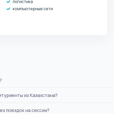
логистика
компьютерные сети
ы
?
итуриенты из Казахстана?
зачисляет абитуриентов на обучение дважды в год -
ез поездок на сессии?