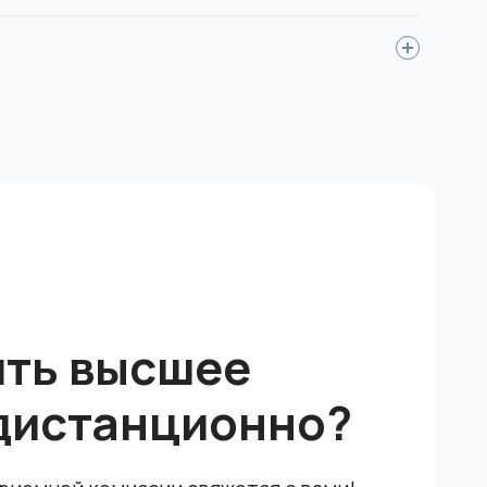
нок, документ смены фамилии (если вы
чном отделении.
ить высшее
дистанционно?