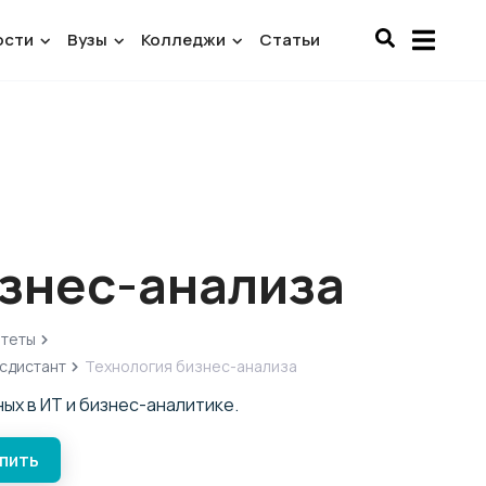
ости
Вузы
Колледжи
Статьи
изнес-анализа
итеты
осдистант
Технология бизнес-анализа
ых в ИТ и бизнес-аналитике.
упить