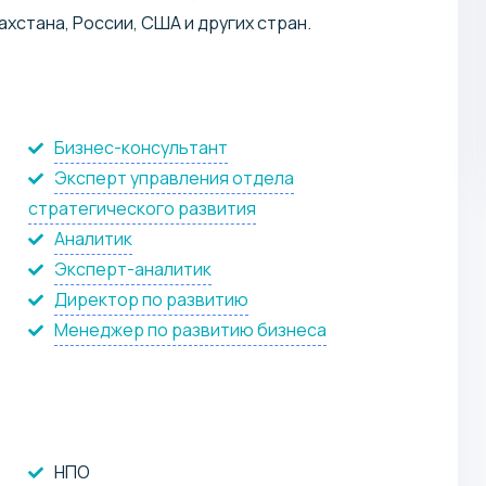
хстана, России, США и других стран.
Бизнес-консультант
Эксперт управления отдела
стратегического развития
Аналитик
Эксперт-аналитик
393 843 KZT / год
Директор по развитию
Магистратура
Менеджер по развитию бизнеса
НПО