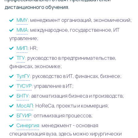
дистанционного обучения.
ММУ
: менеджмент организаций, экономический;
ММА
: международное, государственное, ИТ
управление;
МИП
: HR;
ТГУ
: руководство в предпринимательстве,
финансах, экономике;
ТулГУ
: руководство в ИТ, финансах, бизнесе;
ТУСУР
: управление в ИТ;
БНТУ
: автоматизация бизнеса и производств;
МосАП
: HoReCa, проекты и коммерция;
БГУИР
: оптимизация процессов;
Синергия
: менеджмент - основная
специализация вуза, здесь можно хирургически