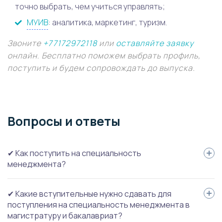
точно выбрать, чем учиться управлять;
МУИВ
: аналитика, маркетинг, туризм.
Звоните
+77172972118
или
оставляйте заявку
онлайн. Бесплатно поможем выбрать профиль,
поступить и будем сопровождать до выпуска.
Вопросы и ответы
✔ Как поступить на специальность
менеджмента?
Нужно: определиться с профилем, выслать документы, пройти
✔ Какие вступительные нужно сдавать для
вступительные испытания, оплатить семестр или год, подписать
поступления на специальность менеджмента в
договор на обучение.
магистратуру и бакалавриат?