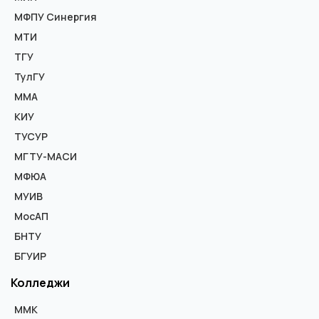
МФПУ Синергия
МТИ
ТГУ
ТулГУ
ММА
КИУ
ТУСУР
МГТУ-МАСИ
МФЮА
МУИВ
МосАП
БНТУ
БГУИР
Колледжи
ММК