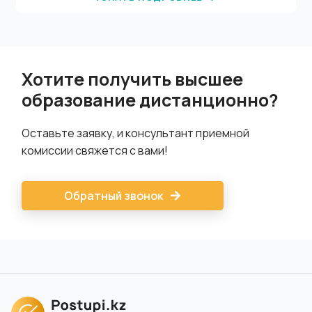
составляющей компании. Для этого ему нужно
обеспечить планирование бюджета и ресурсов,
координировать финансовые связи, перемещения
средств, выработать выгодную систему выплаты
налогов и отчислений. Наладить систему отчетности,
Хотите получить высшее
чтобы видеть динамику.
образование дистанционно?
Оставьте заявку, и консультант приемной
комиссии свяжется с вами!
Обратный звонок