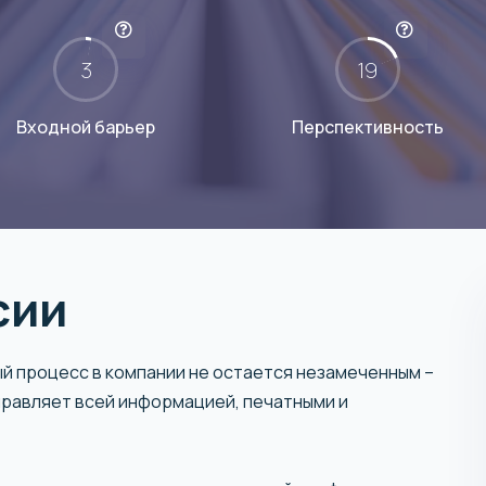
3
19
Входной барьер
Перспективность
сии
й процесс в компании не остается незамеченным –
правляет всей информацией, печатными и