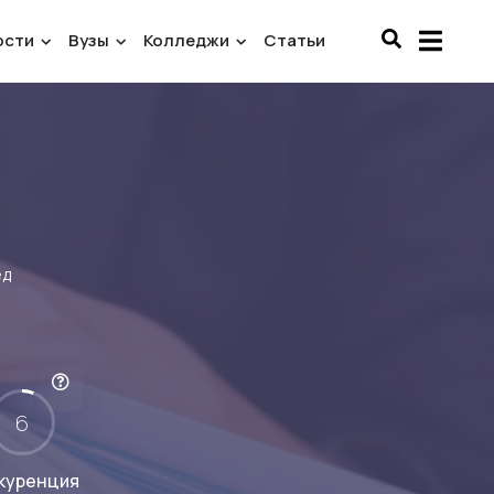
ости
Вузы
Колледжи
Статьи
ед
6
куренция