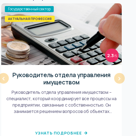
Государственный сектор
Гос
АКТУАЛЬНАЯ ПРОФЕССИЯ
2.3
/5
Руководитель отдела управления
‹
›
имуществом
П
Руководитель отдела управления имуществом –
не
специалист, который координирует все процессы на
предприятии, связанные с собственностью. Он
занимается решением вопросов об объектах
авторского права, интеллектуальной
собственности, имущественных и гражданских прав.
Речь идет о земельных участках, технике,
УЗНАТЬ ПОДРОБНЕЕ