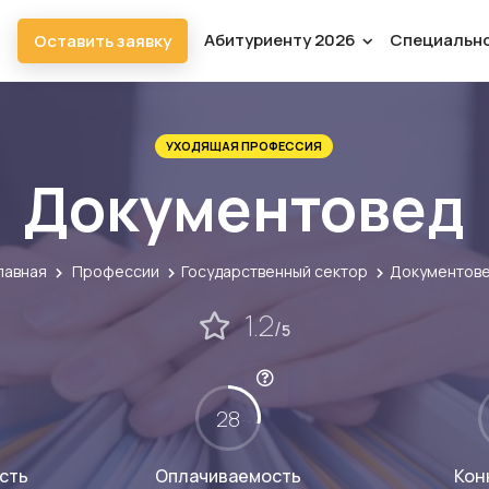
Абитуриенту 2026
Специальн
Оставить заявку
УХОДЯЩАЯ ПРОФЕССИЯ
Документовед
лавная
Профессии
Государственный сектор
Документов
1.2
/
5
28
сть
Оплачиваемость
Кон