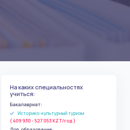
На каких специальностях
учиться:
Бакалавриат:
Историко-культурный туризм
( 409 930 - 527 053 KZT/год )
Доп. образование: