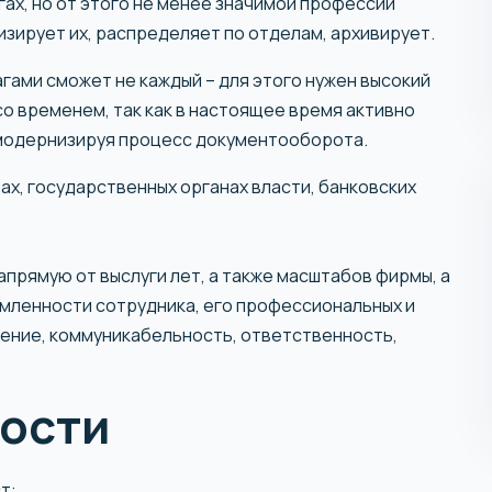
гах, но от этого не менее значимой профессии
зирует их, распределяет по отделам, архивирует.
гами сможет не каждый – для этого нужен высокий
со временем, так как в настоящее время активно
 модернизируя процесс документооборота.
вах, государственных органах власти, банковских
напрямую от выслуги лет, а также масштабов фирмы, а
емленности сотрудника, его профессиональных и
ление, коммуникабельность, ответственность,
ости
т: