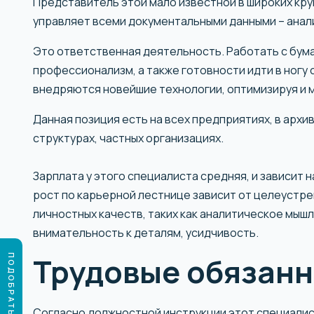
Представитель этой мало известной в широких кру
управляет всеми документальными данными – анали
Это ответственная деятельность. Работать с бума
профессионализм, а также готовности идти в ногу 
внедряются новейшие технологии, оптимизируя и
Данная позиция есть на всех предприятиях, в архи
структурах, частных организациях.
Зарплата у этого специалиста средняя, и зависит 
рост по карьерной лестнице зависит от целеустр
личностных качеств, таких как аналитическое мыш
внимательность к деталям, усидчивость.
Трудовые обязанн
Согласно должностной инструкции этот специалис