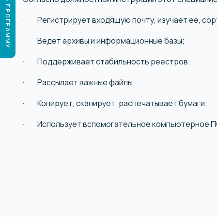
ПОДОБРАТЬ ПРОГРАММУ
Государственный сектор
· Регистрирует входящую почту, изучает ее, сор
АКТУАЛЬНАЯ ПРОФЕССИЯ
· Ведет архивы и информационные базы;
· Поддерживает стабильность реестров;
· Рассылает важные файлы;
· Копирует, сканирует, распечатывает бумаги;
Руководитель отдела
· Использует вспомогательное компьютерное ПО (
бюджетирования
Руководитель отдела бюджетирования – проф
специалиста, который считается ответственн
финансирование одного или нескольких
подразделений предприятия. Он осуществл
общий контроль над финансовой деятельнос
исполнением бюджета.
УЗНАТЬ ПОДРОБНЕЕ