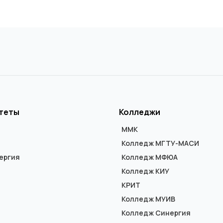
теты
Колледжи
ММК
Колледж МГТУ-МАСИ
ергия
Колледж МФЮА
Колледж КИУ
КРИТ
Колледж МУИВ
Колледж Синергия