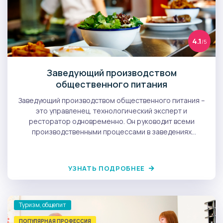
4.1
/5
Заведующий производством
общественного питания
Заведующий производством общественного питания –
это управленец, технологический эксперт и
ресторатор одновременно. Он руководит всеми
производственными процессами в заведениях
общепита на основе регулирующих эту сферу
нормативов, стандартов, положений, законодательных
и локальных, правилами использования технологий,
УЗНАТЬ ПОДРОБНЕЕ
санитарных норм, товарного соседства продуктов и
ряда других факторов.
Туризм, общепит
ПОПУЛЯРНАЯ ПРОФЕССИЯ