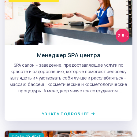
2.5
/5
Менеджер SPA центра
SPA салон – заведение, предоставляющее услуги по
красоте и оздоровлению, которые помогают человеку
выглядеть и чувствовать себя лучше и расслабляться –
массаж, бассейн, косметические и косметологические
процедуры. А менеджер является сотрудником,
который координирует все процессы, происходящие в
SPA центре. Он взаимодействует с клиентами,
отслеживает конкурентов, разрабатывает стратегию
УЗНАТЬ ПОДРОБНЕЕ
развития и продвижения, следит за работой персонала.
Туризм, общепит