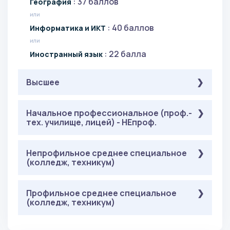
: 37 баллов
География
или
: 40 баллов
Информатика и ИКТ
или
: 22 балла
Иностранный язык
Высшее
Обязательные
Начальное профессиональное (проф.-
( Онлайн-тестирование ):
тех. училище, лицей) - НЕпроф.
: 36 баллов
Русский язык
: 40
Математика (гуманитарный профиль)
баллов
Обязательные
Непрофильное среднее специальное
( Онлайн-тестирование ):
(колледж, техникум)
: 40
История (гуманитарный профиль)
: 36 баллов
Русский язык
баллов
: 40
Математика (гуманитарный профиль)
баллов
Обязательные
Профильное среднее специальное
( Онлайн-тестирование ):
(колледж, техникум)
: 40
История (гуманитарный профиль)
: 36 баллов
Русский язык
баллов
: 40
Математика (гуманитарный профиль)