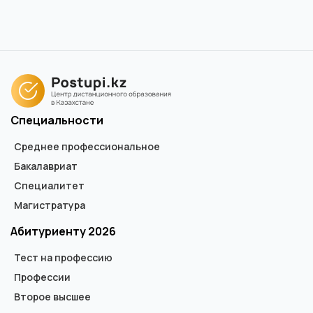
гособразца.
В Синергии в направлении Менеджмент 16 программ
бакалавриата и магистратуры - менеджмент в игровой
индустрии и киберспорте, инновационный HR-менеджмент,
интернет-маркетинг. Выбирайте наиболее актуальную для
вас.
Специальности
Среднее профессиональное
Бакалавриат
Специалитет
Магистратура
Абитуриенту 2026
Тест на профессию
Профессии
Второе высшее