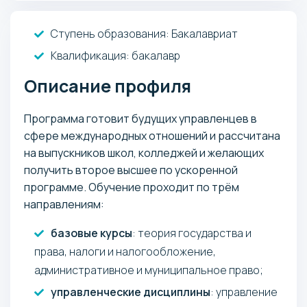
баллов
Обязательные
( Онлайн-тестирование ):
: 40
История (гуманитарный профиль)
: 36 баллов
Русский язык
Ступень образования:
Бакалавриат
баллов
: 40
Математика (гуманитарный профиль)
баллов
Квалификация
: бакалавр
: 40
История (гуманитарный профиль)
Описание профиля
баллов
Программа готовит будущих управленцев в
сфере международных отношений и рассчитана
на выпускников школ, колледжей и желающих
получить второе высшее по ускоренной
программе. Обучение проходит по трём
направлениям:
базовые курсы
: теория государства и
права, налоги и налогообложение,
административное и муниципальное право;
управленческие дисциплины
: управление