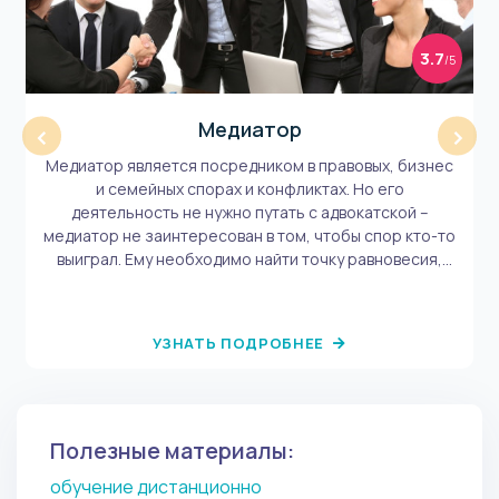
3.7
/5
Медиатор
‹
›
Медиатор является посредником в правовых, бизнес
и семейных спорах и конфликтах. Но его
деятельность не нужно путать с адвокатской –
медиатор не заинтересован в том, чтобы спор кто-то
выиграл. Ему необходимо найти точку равновесия,
чтобы примирить обе стороны и не довести дело до
суда.
УЗНАТЬ ПОДРОБНЕЕ
Полезные материалы:
обучение дистанционно