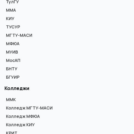
ТулГУ
ММА
КИУ
ТУСУР
МГТУ-МАСИ
МФЮА
МУИВ
МосАП
БНТУ
БГУИР
Колледжи
ММК
Колледж МГТУ-МАСИ
Колледж МФЮА
Колледж КИУ
КРИТ