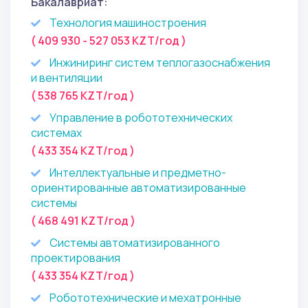
Бакалавриат:
Технология машиностроения
( 409 930 - 527 053 KZT/год )
Инжиниринг систем теплогазоснабжения
и вентиляции
( 538 765 KZT/год )
Управление в робототехнических
системах
( 433 354 KZT/год )
Интеллектуальные и предметно-
ориентированные автоматизированные
системы
( 468 491 KZT/год )
Системы автоматизированного
проектирования
( 433 354 KZT/год )
Робототехнические и мехатронные