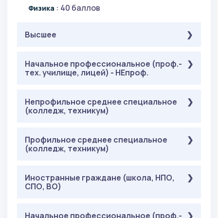
: 40 баллов
Физика
Высшее
Обязательные
Начальное профессиональное (проф.-
( Онлайн-тестирование ):
тех. училище, лицей) - НЕпроф.
: 40 баллов
Русский язык
: 40
Математика в технических науках
баллов
Обязательные
Непрофильное среднее специальное
( Онлайн-тестирование ):
(колледж, техникум)
: 40 баллов
Общая физика
: 40 баллов
Русский язык
: 40
Математика в технических науках
баллов
Обязательные
Профильное среднее специальное
( Онлайн-тестирование ):
(колледж, техникум)
: 40 баллов
Общая физика
: 40 баллов
Русский язык
: 40
Математика в технических науках
баллов
Обязательные
Иностранные граждане (школа, НПО,
( Онлайн-тестирование ):
СПО, ВО)
: 40 баллов
Общая физика
: 40 баллов
Русский язык
: 40
Математика в технических науках
баллов
Обязательные
Начальное профессиональное (проф.-
( Онлайн-тестирование ):