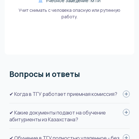
Учебное заведение: МТИ
Учит снимать с человека опасную или рутинную
работу.
Вопросы и ответы
✔ Когда в ТГУ работает приемная комиссия?
Тольяттинский государственный университет зачисляет
✔ Какие документы подают на обучение
абитуриентов на обучение дважды в год - в сентябре и
абитуриенты из Казахстана?
декабре.
Для поступления необходимы: удостоверение личности,
✔ Обучение в ТГУ полностью удаленное - без