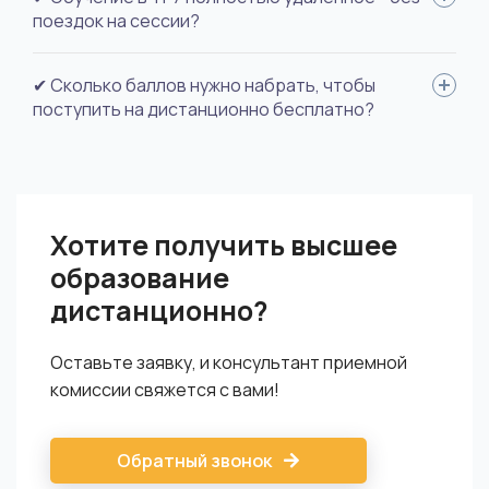
документ об образовании с выпиской оценок, документ
поездок на сессии?
смены фамилии (если вы меняли), фото для документов.
Да.
✔ Сколько баллов нужно набрать, чтобы
поступить на дистанционно бесплатно?
Дистанционные профили в ТГУ платные, но они в разы
дешевле аналогичных специальностей на очном отделении.
Хотите получить высшее
образование
дистанционно?
Оставьте заявку, и консультант приемной
комиссии свяжется с вами!
Обратный звонок