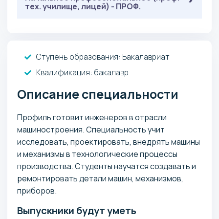
тех. училище, лицей) - ПРОФ.
: 40 баллов
Общая физика
: 40 баллов
Русский язык
: 40 баллов
Математика
: 40 баллов
Обязательные
Физика
( Онлайн-тестирование ):
: 40 баллов
Русский язык
Ступень образования:
Бакалавриат
: 40
Математика в технических науках
баллов
Квалификация
: бакалавр
: 40 баллов
Общая физика
Описание специальности
Профиль готовит инженеров в отрасли
машиностроения. Специальность учит
исследовать, проектировать, внедрять машины
и механизмы в технологические процессы
производства. Студенты научатся создавать и
ремонтировать детали машин, механизмов,
приборов.
Выпускники будут уметь