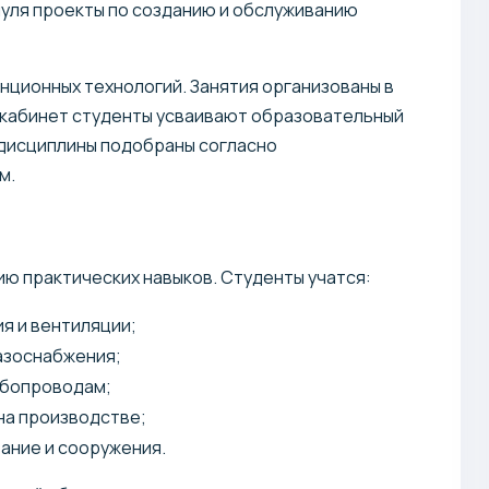
нуля проекты по созданию и обслуживанию
ционных технологий. Занятия организованы в
 кабинет студенты усваивают образовательный
 дисциплины подобраны согласно
м.
ю практических навыков. Студенты учатся:
я и вентиляции;
азоснабжения;
убопроводам;
на производстве;
ание и сооружения.