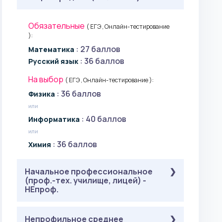
Обязательные
( ЕГЭ , Онлайн-тестирование
):
: 27 баллов
Математика
: 36 баллов
Русский язык
На выбор
( ЕГЭ , Онлайн-тестирование ):
: 36 баллов
Физика
или
: 40 баллов
Информатика
или
: 36 баллов
Химия
Начальное профессиональное
(проф.-тех. училище, лицей) -
НЕпроф.
Обязательные
Непрофильное среднее
( ЕГЭ ):