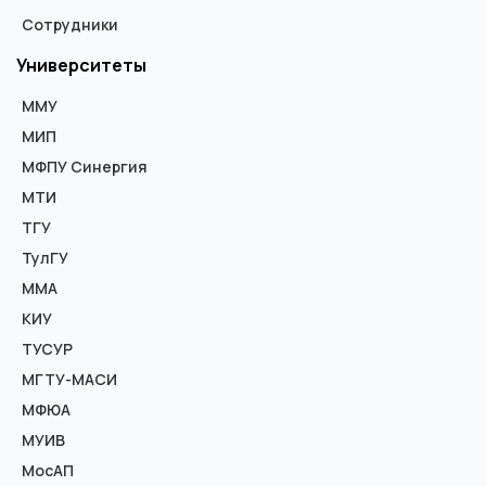
Сотрудники
Университеты
ММУ
МИП
МФПУ Синергия
МТИ
ТГУ
ТулГУ
ММА
КИУ
ТУСУР
МГТУ-МАСИ
МФЮА
МУИВ
МосАП