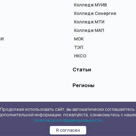
Колледж МУИВ
Колледж Синергия
Колледж МТИ
Колледж МАП
СИ
МОК
ТЭП
НКСО
Статьи
Регионы
. Продолжая использовать сайт, вы автоматически соглашаетесь 
дополнительной информации, пожалуйста, ознакомьтесь с наше
политикой конфиденциальности
.
Я согласен