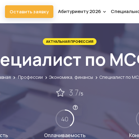
Абитуриенту 2026
Специальн
Оставить заявку
АКТУАЛЬНАЯ ПРОФЕССИЯ
ециалист по М
авная
Профессии
Экономика, финансы
Специалист по М
3.7
/
5
40
сть
Оплачиваемость
Кон