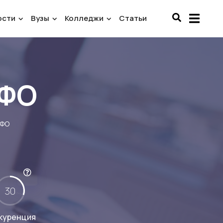
ости
Вузы
Колледжи
Статьи
СФО
СФО
30
куренция