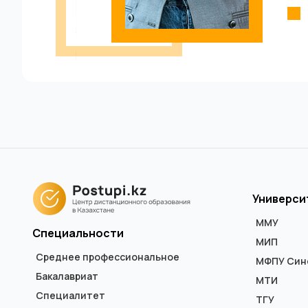
Универси
ММУ
Специальности
МИП
Среднее профессиональное
МФПУ Син
Бакалавриат
МТИ
Специалитет
ТГУ