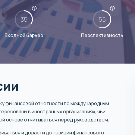
35
55
Входной барьер
Перспективность
сии
вку финансовой отчетности по международным
тересованы в иностранных организациях, чьи
ой основе отчитываться перед руководством.
виваться и дорасти до позиции финансового