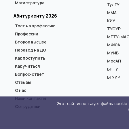
Магистратура
ТулГУ
ММА
Абитуриенту 2026
КИУ
Тест на профессию
ТУСУР
Профессии
МГТУ-МА
Второе высшее
МФЮА
Перевод на ДО
МУИВ
Как поступить
МосАП
Как учиться
БНТУ
Вопрос-ответ
БГУИР
Отзывы
О нас
Наши контакты
Этот сайт использует файлы cookie
Сотрудники