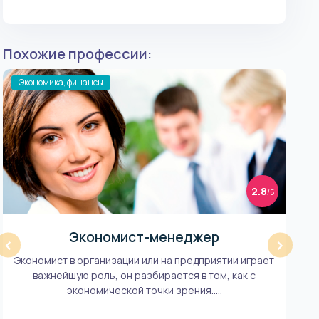
Похожие профессии:
Экономика, финансы
Эко
АКТ
2.8
/5
Экономист-менеджер
‹
›
Экономист в организации или на предприятии играет
О
важнейшую роль, он разбирается в том, как с
по
экономической точки зрения.....
пол