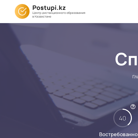
Сп
Гл
40
Востребованно