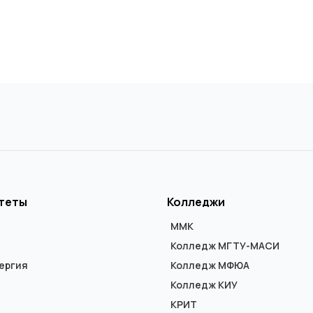
теты
Колледжи
ММК
Колледж МГТУ-МАСИ
ергия
Колледж МФЮА
Колледж КИУ
КРИТ