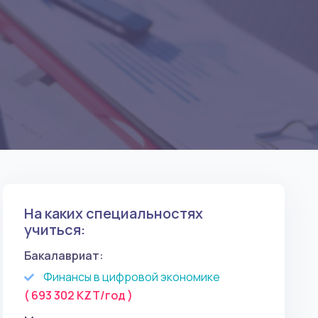
На каких специальностях
учиться:
Бакалавриат:
Финансы в цифровой экономике
( 693 302 KZT/год )