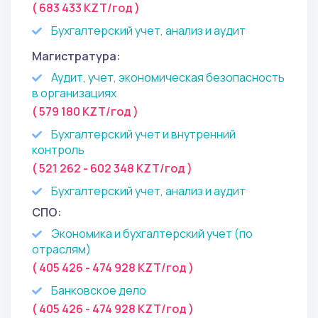
( 683 433 KZT/год )
Бухгалтерский учет, анализ и аудит
Магистратура:
Аудит, учет, экономическая безопасность
в организациях
( 579 180 KZT/год )
Бухгалтерский учет и внутренний
контроль
( 521 262 - 602 348 KZT/год )
Бухгалтерский учет, анализ и аудит
СПО:
Экономика и бухгалтерский учет (по
отраслям)
( 405 426 - 474 928 KZT/год )
Банковское дело
( 405 426 - 474 928 KZT/год )