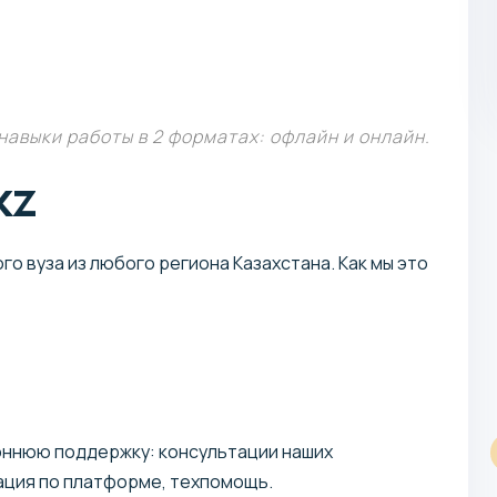
авыки работы в 2 форматах: офлайн и онлайн.
kz
Магистратура
о вуза из любого региона Казахстана. Как мы это
Коучинг и психологическое
оннюю поддержку: консультации наших
консультирование
гация по платформе, техпомощь.
Учебное заведение: МФПУ Синергия