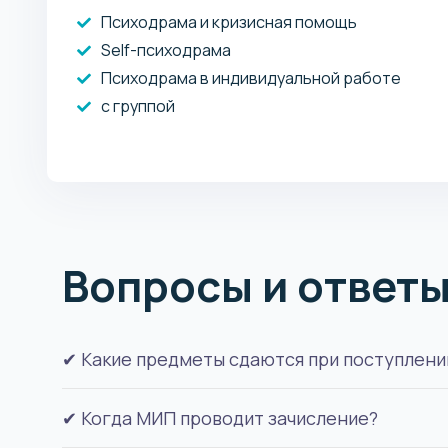
Психодрама и кризисная помощь
Self-психодрама
Психодрама в индивидуальной работе
с группой
Вопросы и ответ
✔ Какие предметы сдаются при поступлени
✔ Когда МИП проводит зачисление?
Абитуриенты из Казахстана при поступлении 