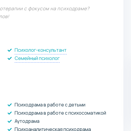
хотерапии с фокусом на психодраме?
Готовит консультировать и настраивать на
решение карьерных и личностных задач.
лов!
Психолог-консультант
Семейный психолог
Психодрама в работе с детьми
Психодрама в работе с психосоматикой
Аутодрама
Психоаналитическая психодрама