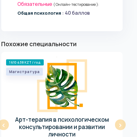
Обязательные
( Онлайн-тестирование ):
: 40 баллов
Общая психология
Похожие специальности
1 610 438 KZT / год
585
Магистратура
Ма
Арт-терапия в психологическом
‹
›
консультировании и развитии
личности