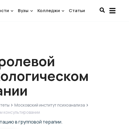
ости
Вузы
Колледжи
Статьи
 ролевой
хологическом
ании
итеты
Московский институт психоанализа
ом консультировании
тацию в групповой терапии.