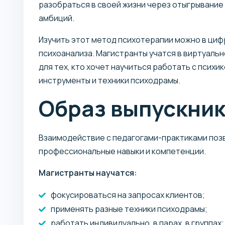
разобраться в своей жизни через отыгрывание
амбиций.
Изучить этот метод психотерапии можно в ци
психоанализа. Магистранты учатся в виртуальн
для тех, кто хочет научиться работать с психи
инструменты и техники психодрамы.
Образ выпускни
Взаимодействие с педагогами-практиками поз
профессиональные навыки и компетенции.
Магистранты научатся:
фокусироваться на запросах клиентов;
применять разные техники психодрамы;
работать индивидуально, в парах, в группах;