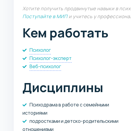
Хотите получить продвинутые навыки в пси
Поступайте в МИП
и учитесь у профессиона
Кем работать
Психолог
Психолог-эксперт
Веб-психолог
Дисциплины
Психодрама в работе с семейными
историями
подростками и детско-родительскими
отношениями