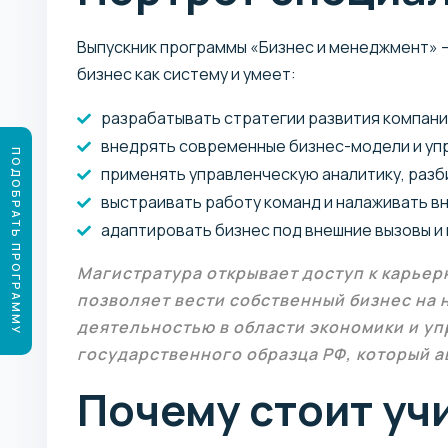
Выпускник программы «Бизнес и менеджмент» —
бизнес как систему и умеет:
разрабатывать стратегии развития компани
внедрять современные бизнес-модели и уп
ПОДОБРАТЬ ПРОГРАММУ
применять управленческую аналитику, разб
выстраивать работу команд и налаживать в
адаптировать бизнес под внешние вызовы 
Магистратура открывает доступ к карье
позволяет вести собственный бизнес на 
деятельностью в области экономики и у
государственного образца РФ, который а
Почему стоит учи