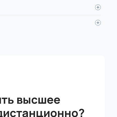
 психологии, экономики, дизайна,
х работ и дипломов – по видеосвязи.
 квалификацией.
ить высшее
дистанционно?