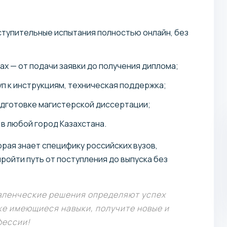
Учебное заведение: ТГУ
Готовит кадры для управления единицами
ступительные испытания полностью онлайн, без
административного устройства.
х — от подачи заявки до получения диплома;
п к инструкциям, техническая поддержка;
одготовке магистерской диссертации;
в любой город Казахстана.
орая знает специфику российских вузов,
ройти путь от поступления до выпуска без
авленческие решения определяют успех
е имеющиеся навыки, получите новые и
фессии!