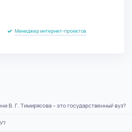
Менеджер интернет-проектов
ы
и В. Г. Тимирясова – это государственный вуз?
У?
ственной аккредитацией.