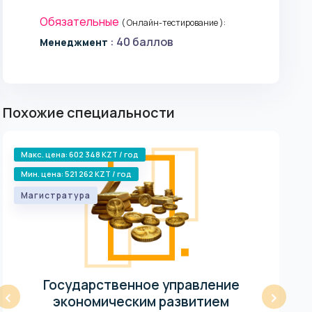
Обязательные
( Онлайн-тестирование ):
: 40 баллов
Менеджмент
Похожие специальности
Макс. цена: 602 348 KZT / год
Ма
Мин. цена: 521 262 KZT / год
Магистратура
Государственное управление
‹
›
экономическим развитием