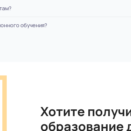
там?
ить образование в сфере педагогики, юриспруденции,
ионного обучения?
ак правило, в виде тестовых заданий, защита курсовы
кой или магистерской степени и с соответствующей
Хотите получ
образование 