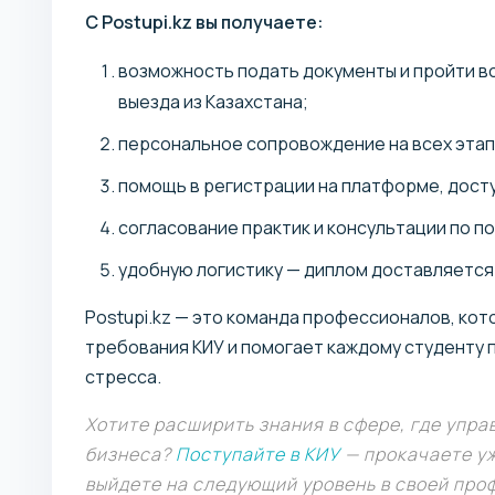
C Postupi.kz вы получаете:
возможность подать документы и пройти в
выезда из Казахстана;
персональное сопровождение на всех этапа
помощь в регистрации на платформе, досту
согласование практик и консультации по п
удобную логистику — диплом доставляется 
Postupi.kz — это команда профессионалов, кот
требования КИУ и помогает каждому студенту п
стресса.
Хотите расширить знания в сфере, где упр
бизнеса?
Поступайте в КИУ
— прокачаете уж
выйдете на следующий уровень в своей про