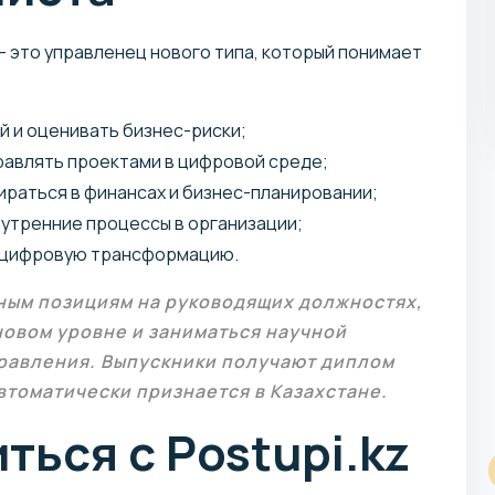
 это управленец нового типа, который понимает
й и оценивать бизнес-риски;
равлять проектами в цифровой среде;
ираться в финансах и бизнес-планировании;
нутренние процессы в организации;
579 180 KZT / год
и цифровую трансформацию.
Магистратура
рным позициям на руководящих должностях,
новом уровне и заниматься научной
правления. Выпускники получают диплом
втоматически признается в Казахстане.
ться с Postupi.kz
Государственное управление и
администрирование