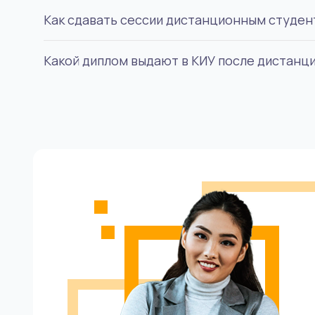
Как сдавать сессии дистанционным студен
Вуз предлагает 18 направлений, можно получ
менеджмента, сервиса и туризма.
Какой диплом выдают в КИУ после дистанц
Все проходит удаленно, зачеты и экзамены, к
Диплом государственного образца бакалаврс