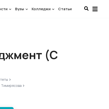
ости
Вузы
Колледжи
Статьи
еджмент (С
итеты
. Тимирясова