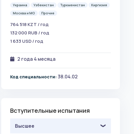
Украина
Узбекистан
Туркменистан
Киргизия
Москва и МО
Прочие
764 518 KZT / год
132 000 RUB / год
1 633 USD / год
2 года 4 месяца
38.04.02
Код специальности:
Вступительные испытания
Высшее