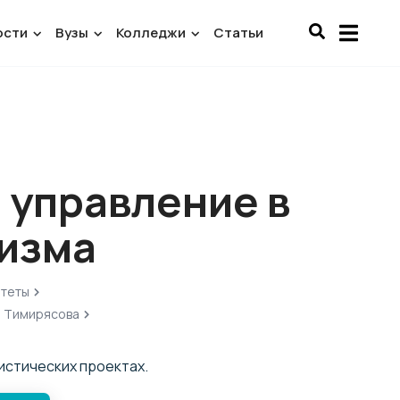
ости
Вузы
Колледжи
Статьи
 управление в
ризма
итеты
. Тимирясова
истических проектах.