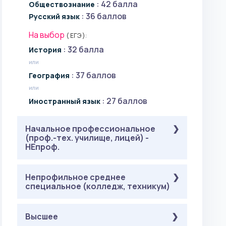
: 42 балла
Обществознание
: 36 баллов
Русский язык
5 лет
На выбор
( ЕГЭ ):
Высшее, СПО (проф.):
: 32 балла
История
или
Россия
Беларусь
Казахстан
Армения
: 37 баллов
География
Украина
Узбекистан
Туркменистан
Киргизия
или
Москва и МО
Прочие
: 27 баллов
Иностранный язык
463 344 KZT / год
Начальное профессиональное
80 000 RUB / год
(проф.-тех. училище, лицей) -
990 USD / год
НЕпроф.
3 года
Обязательные
Непрофильное среднее
( ЕГЭ ):
специальное (колледж, техникум)
: 42 балла
Обществознание
: 36 баллов
Русский язык
Обязательные
Высшее
( ЕГЭ ):
На выбор
( ЕГЭ ):