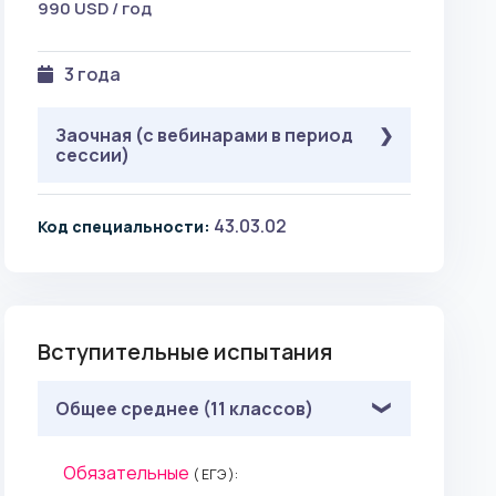
990 USD / год
3 года
Заочная (с вебинарами в период
сессии)
Школа (11 классов), НПО, СПО
43.03.02
Код специальности:
(непроф.), НПО:
Россия
Беларусь
Казахстан
Армения
Украина
Узбекистан
Туркменистан
Киргизия
Вступительные испытания
Москва и МО
Прочие
463 344 KZT / год
Общее среднее (11 классов)
80 000 RUB / год
990 USD / год
Обязательные
( ЕГЭ ):