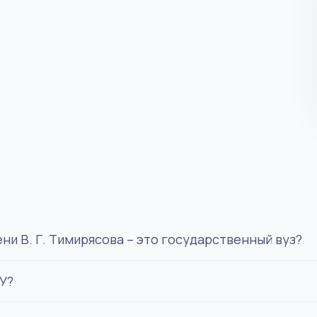
ы
и В. Г. Тимирясова – это государственный вуз?
У?
ственной аккредитацией.