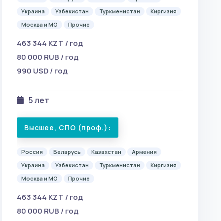
Украина
Узбекистан
Туркменистан
Киргизия
Москва и МО
Прочие
463 344 KZT / год
80 000 RUB / год
990 USD / год
5 лет
Высшее, СПО (проф.):
Россия
Беларусь
Казахстан
Армения
Украина
Узбекистан
Туркменистан
Киргизия
Москва и МО
Прочие
463 344 KZT / год
80 000 RUB / год