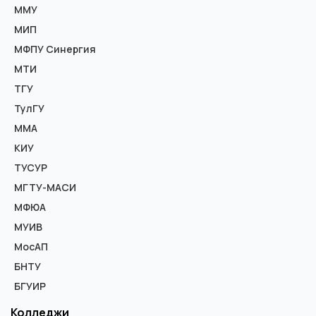
ММУ
МИП
МФПУ Синергия
МТИ
ТГУ
ТулГУ
ММА
КИУ
ТУСУР
МГТУ-МАСИ
МФЮА
МУИВ
МосАП
БНТУ
БГУИР
Колледжи