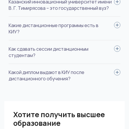
Казанский инновационный университет имени
В. Г. Тимирясова – это государственный вуз?
Нет, это частный университет, но с государственной
Какие дистанционные программы есть в
аккредитацией.
КИУ?
Вуз предлагает 18 направлений, можно получить
Как сдавать сессии дистанционным
образование в сфере педагогики, юриспруденции,
студентам?
психологии, экономики, дизайна, менеджмента, сервиса и
туризма.
Все проходит удаленно, зачеты и экзамены, как правило, в
Какой диплом выдают в КИУ после
виде тестовых заданий, защита курсовых работ и дипломов –
дистанционного обучения?
по видеосвязи.
Диплом государственного образца бакалаврской или
магистерской степени и с соответствующей квалификацией.
Хотите получить высшее
образование