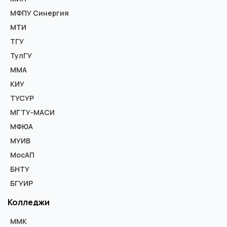
МФПУ Синергия
МТИ
ТГУ
ТулГУ
ММА
КИУ
ТУСУР
МГТУ-МАСИ
МФЮА
МУИВ
МосАП
БНТУ
БГУИР
Колледжи
ММК