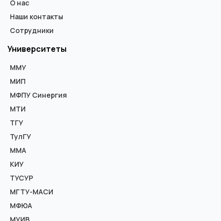
О нас
Наши контакты
Сотрудники
Университеты
ММУ
МИП
МФПУ Синергия
МТИ
ТГУ
ТулГУ
ММА
КИУ
ТУСУР
МГТУ-МАСИ
МФЮА
МУИВ