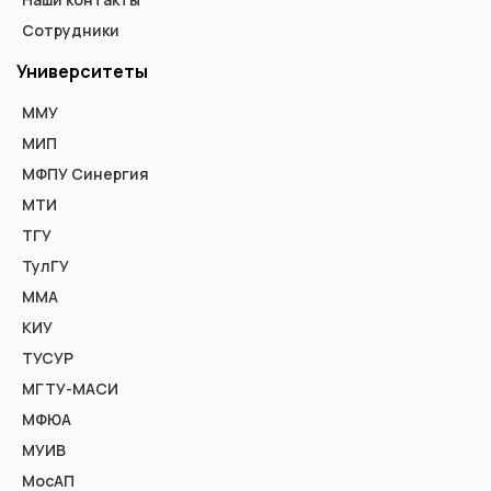
Сотрудники
Университеты
ММУ
МИП
МФПУ Синергия
МТИ
ТГУ
ТулГУ
ММА
КИУ
ТУСУР
МГТУ-МАСИ
МФЮА
МУИВ
МосАП