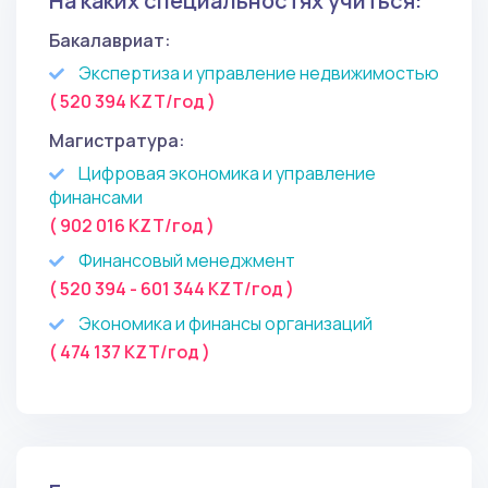
На каких специальностях учиться:
Бакалавриат:
Экспертиза и управление недвижимостью
( 520 394 KZT/год )
Магистратура:
Цифровая экономика и управление
финансами
( 902 016 KZT/год )
Финансовый менеджмент
( 520 394 - 601 344 KZT/год )
Экономика и финансы организаций
( 474 137 KZT/год )