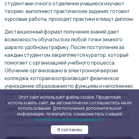
студентами очного отделения учащиеся изучают
теорию, выполняют практические задания, готовят
курсовые работы, проходят практики и пишут диплом.
Дистанционный формат получения знаний дает
возможность обучаться из любой точки земного
шара по удобному графику. После поступления за
каждым студентом закрепляется куратор, который
помогает с организацией учебного процесса.
Обучение организовано в электронной версии
колледжа, которая воспроизводит физическое
учреждение образования по функциям и наполнению.
Имея доступ в интернет, вы сможете пользоваться
Этот сайт использует файлы cookie. Продолжая
ресурсом с любого гаджета. Получая знания
использовать сайт, вы автоматически соглашаетесь на их
использование. Для получения дополнительной
удаленно, вы всегда на связи с преподавателями и
информации, пожалуйста, ознакомьтесь с нашей
одногруппниками. Сдаете экзамены без поездок на
политикой конфиденциальности
.
сессии в режиме онлайн.
Я согласен