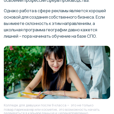
освоении профессий сферы производства.
Однако работа в сфере рекламы является хорошей
основой для создания собственного бизнеса. Если
вы имеете склонность к этим направлениям, а
школьная программа географии давно кажется
лишней – пора начинать обучение на базе СПО.
–
Колледж для девушки после 9 класса
это не только
повар,парикмахер или косметик, это возможность начать
развиваться в карьере раньше и целенаправленно