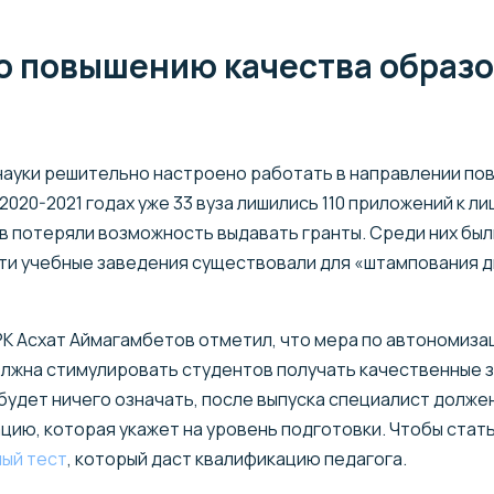
о повышению качества образ
науки решительно настроено работать в направлении по
2020-2021 годах уже 33 вуза лишились 110 приложений к л
в потеряли возможность выдавать гранты. Среди них были
ти учебные заведения существовали для «штампования д
РК Асхат Аймагамбетов отметил, что мера по автономиза
лжна стимулировать студентов получать качественные зн
 будет ничего означать, после выпуска специалист долже
ю, которая укажет на уровень подготовки. Чтобы стать
ый тест
, который даст квалификацию педагога.