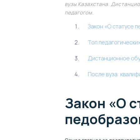
вузы Казахстана. Дистанцио
педагогом.
Закон «О статусе 
Топ педагогических
Дистанционное обу
После вуза: квали
Закон «О с
педобразо