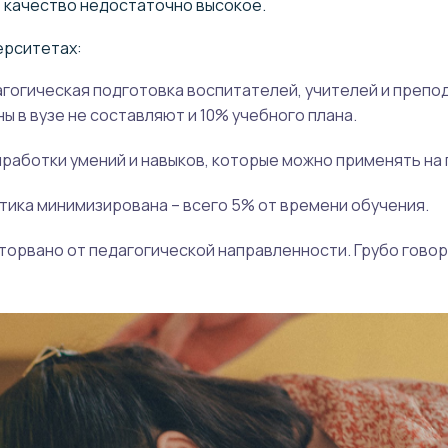
, качество недостаточно высокое.
ерситетах:
гогическая подготовка воспитателей, учителей и препо
 в вузе не составляют и 10% учебного плана.
работки умений и навыков, которые можно применять на 
ктика минимизирована – всего 5% от времени обучения.
орвано от педагогической направленности. Грубо говоря