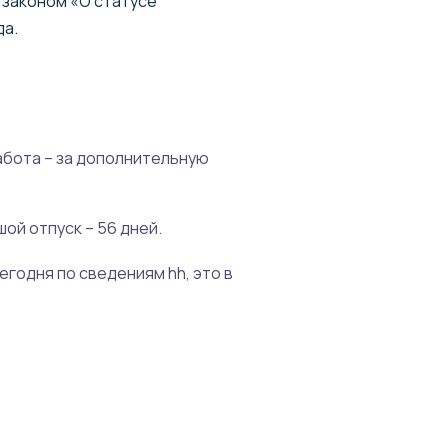
 законом «О статусе
да.
абота – за дополнительную
ой отпуск – 56 дней.
егодня по сведениям hh, это в