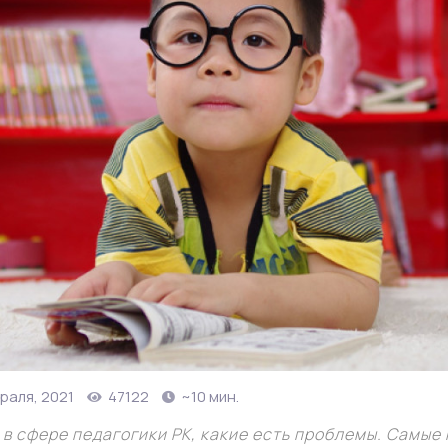
раля, 2021
47122
~10 мин.
в сфере педагогики РК, какие есть проблемы. Самые