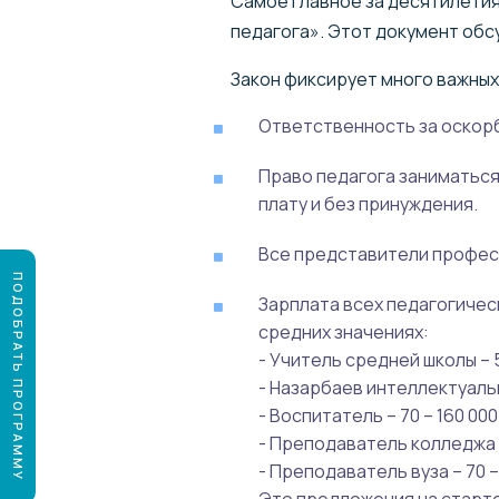
Самое главное за десятилетия
педагога». Этот документ обсу
Закон фиксирует много важных
Ответственность за оскор
Право педагога заниматьс
плату и без принуждения.
Все представители професс
ПОДОБРАТЬ ПРОГРАММУ
Зарплата всех педагогическ
средних значениях:
- Учитель средней школы – 5
- Назарбаев интеллектуальн
- Воспитатель – 70 – 160 000
- Преподаватель колледжа –
- Преподаватель вуза – 70 –