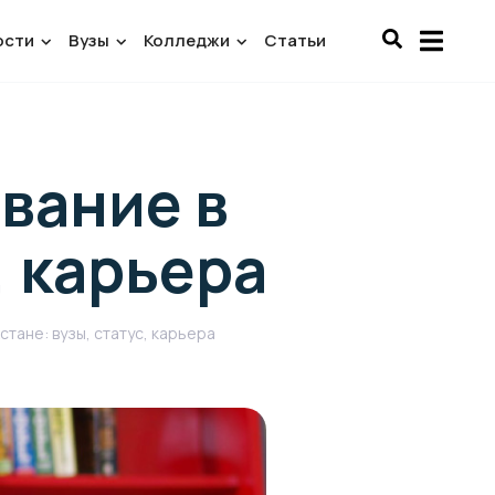
ости
Вузы
Колледжи
Статьи
вание в
, карьера
тане: вузы, статус, карьера