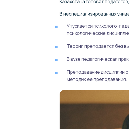
Казахстана готовят педагогов
В неспециализированных унив
Упускается психолого-педа
психологические дисциплины
Теория преподается без вы
В вузе педагогическая пра
Преподавание дисциплин от
методик ее преподавания.