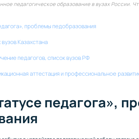
нное педагогическое образование в вузах России. Чт
педагога», проблемы педобразования
 вузов Казахстана
чение педагогов, список вузов РФ
фикационная аттестация и профессиональное развити
татусе педагога», п
вания