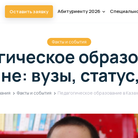
Абитуриенту 2026
Специальн
Оставить заявку
Факты и события
гическое образо
не: вузы, статус
вания
Факты и события
Педагогическое образование в Казахс