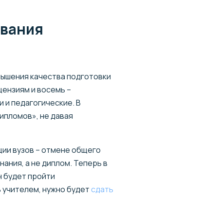
ования
вышения качества подготовки
ицензиям и восемь –
 и педагогические. В
ипломов», не давая
ции вузов – отмене общего
ания, а не диплом. Теперь в
н будет пройти
 учителем, нужно будет
сдать