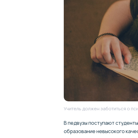
Учитель должен заботиться о пс
В педвузы поступают студент
образование невысокого качес