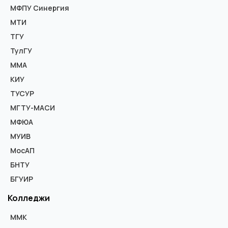
МФПУ Синергия
МТИ
ТГУ
ТулГУ
ММА
КИУ
ТУСУР
МГТУ-МАСИ
МФЮА
МУИВ
МосАП
БНТУ
БГУИР
Колледжи
ММК