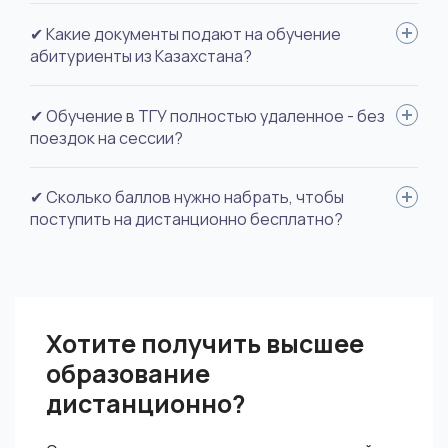
Тольяттинский государственный университет зачисляет
✔ Какие документы подают на обучение
абитуриентов на обучение дважды в год - в сентябре и
абитуриенты из Казахстана?
декабре.
Для поступления необходимы: удостоверение личности,
✔ Обучение в ТГУ полностью удаленное - без
документ об образовании с выпиской оценок, документ
поездок на сессии?
смены фамилии (если вы меняли), фото для документов.
Да.
✔ Сколько баллов нужно набрать, чтобы
поступить на дистанционно бесплатно?
Дистанционные профили в ТГУ платные, но они в разы
дешевле аналогичных специальностей на очном отделении.
Хотите получить высшее
образование
дистанционно?