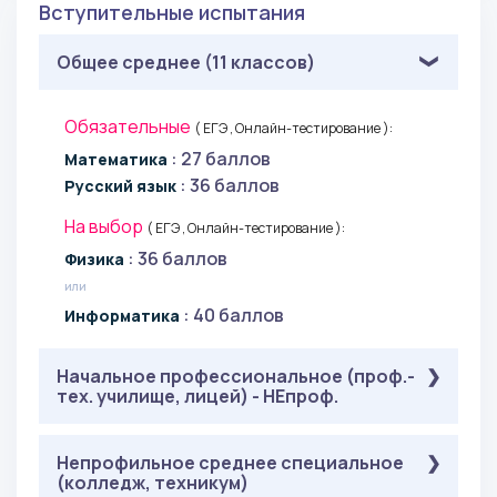
Вступительные испытания
Общее среднее (11 классов)
Обязательные
( ЕГЭ , Онлайн-тестирование ):
: 27 баллов
Математика
: 36 баллов
Русский язык
На выбор
( ЕГЭ , Онлайн-тестирование ):
: 36 баллов
Физика
или
: 40 баллов
Информатика
Начальное профессиональное (проф.-
тех. училище, лицей) - НЕпроф.
Обязательные
Непрофильное среднее специальное
( ЕГЭ ):
(колледж, техникум)
: 27 баллов
Математика