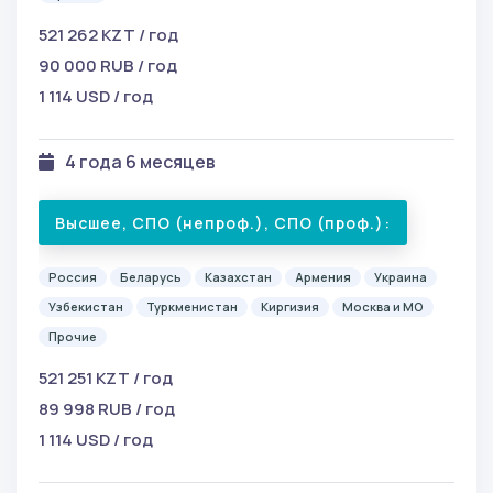
521 262 KZT / год
90 000 RUB / год
1 114 USD / год
4 года 6 месяцев
Высшее, СПО (непроф.), СПО (проф.):
Россия
Беларусь
Казахстан
Армения
Украина
Узбекистан
Туркменистан
Киргизия
Москва и МО
Прочие
521 251 KZT / год
89 998 RUB / год
1 114 USD / год