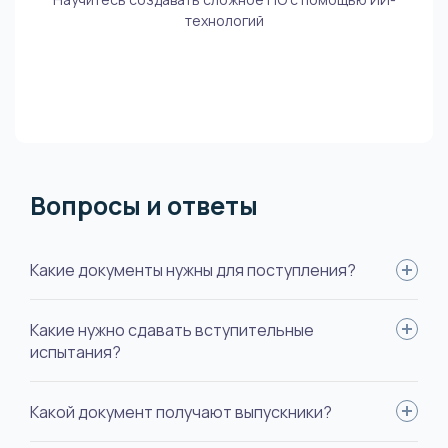
технологий
Вопросы и ответы
Какие документы нужны для поступления?
Удостоверение личности, документ об образовании с
Какие нужно сдавать вступительные
выпиской оценок, документ смены фамилии (если вы
испытания?
меняли), фото для документов.
Три теста по профильным предметам для бакалавриата и
Какой документ получают выпускники?
один тест по специальности для магистратуры.