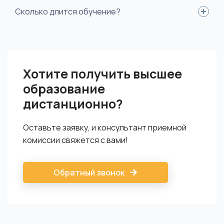
Диплом о высшем образовании государственного образца.
Сколько длится обучение?
3,5-5 лет в бакалавриате, в зависимости от образования, 2,5
года в магистратуре.
Хотите получить высшее
образование
дистанционно?
Оставьте заявку, и консультант приемной
комиссии свяжется с вами!
Обратный звонок