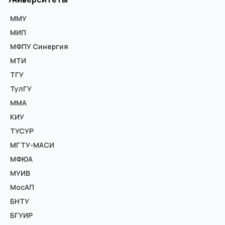
ММУ
МИП
МФПУ Синергия
МТИ
ТГУ
ТулГУ
ММА
КИУ
ТУСУР
МГТУ-МАСИ
МФЮА
МУИВ
МосАП
БНТУ
БГУИР