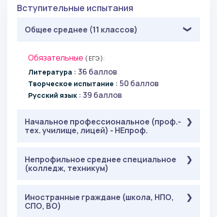
Вступительные испытания
Общее среднее (11 классов)
Обязательные
( ЕГЭ ):
: 36 баллов
Литература
: 50 баллов
Творческое испытание
: 39 баллов
Русский язык
Начальное профессиональное (проф.-
тех. училище, лицей) - НЕпроф.
Обязательные
Непрофильное среднее специальное
( ЕГЭ ):
(колледж, техникум)
: 36 баллов
Литература
: 50 баллов
Творческое испытание
: 39 баллов
Обязательные
Русский язык
Иностранные граждане (школа, НПО,
( ЕГЭ ):
СПО, ВО)
: 36 баллов
Литература