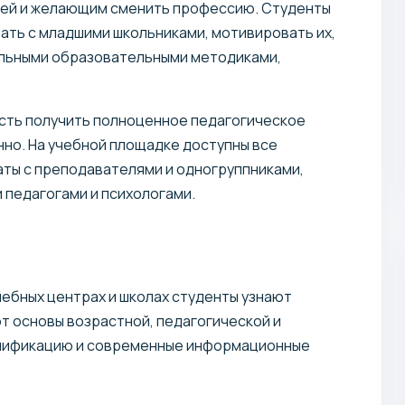
жей и желающим сменить профессию. Студенты
ать с младшими школьниками, мотивировать их,
уальными образовательными методиками,
сть получить полноценное педагогическое
но. На учебной площадке доступны все
аты с преподавателями и одногруппниками,
 педагогами и психологами.
чебных центрах и школах студенты узнают
т основы возрастной, педагогической и
ймификацию и современные информационные