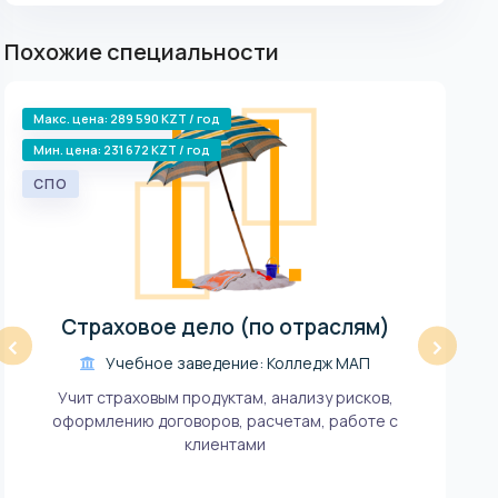
профпригодность ):
Похожие специальности
Профессиональное испытание по
: 60 баллов
специализации
Макс. цена: 289 590 KZT / год
СП
Мин. цена: 231 672 KZT / год
СПО
Страховое дело (по отраслям)
‹
›
Учебное заведение: Колледж МАП
Учит страховым продуктам, анализу рисков,
оформлению договоров, расчетам, работе с
клиентами