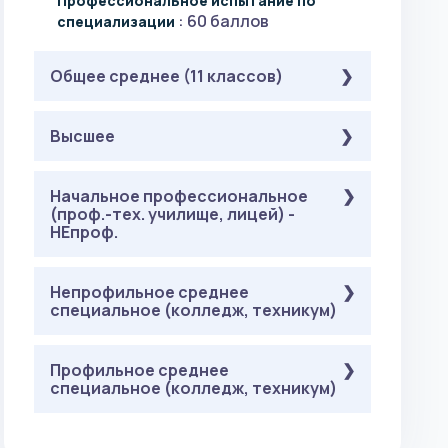
Профессиональное испытание по
: 60 баллов
специализации
Общее среднее (11 классов)
Обязательные
Высшее
( Онлайн-тест на
профпригодность ):
Профессиональное испытание по
Обязательные
Начальное профессиональное
( Онлайн-тест на
: 60 баллов
специализации
(проф.-тех. училище, лицей) -
профпригодность ):
НЕпроф.
Профессиональное испытание по
: 60 баллов
специализации
Обязательные
Непрофильное среднее
( Онлайн-тест на
специальное (колледж, техникум)
профпригодность ):
Профессиональное испытание по
: 60 баллов
специализации
Обязательные
Профильное среднее
( Онлайн-тест на
специальное (колледж, техникум)
профпригодность ):
Профессиональное испытание по
: 60 баллов
специализации
Обязательные
( Онлайн-тест на