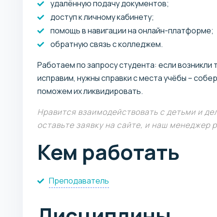
удалённую подачу документов;
доступ к личному кабинету;
помощь в навигации на онлайн-платформе;
обратную связь с колледжем.
Работаем по запросу студента: если возникли 
исправим, нужны справки с места учёбы – собе
поможем их ликвидировать.
Нравится взаимодействовать с детьми и де
оставьте заявку на сайте, и наш менеджер р
Кем работать
Преподаватель
Дисциплины