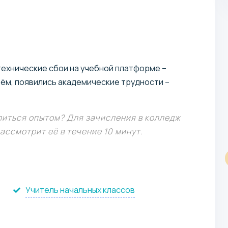
405 426 KZT / год
технические сбои на учебной платформе –
СПО
рём, появились академические трудности –
литься опытом? Для зачисления в колледж
ассмотрит её в течение 10 минут.
Туризм и гостеприимство
Учебное заведение: Колледж КИУ
Готовит младший персонал для HoReCa с
Учитель начальных классов
перспективами.