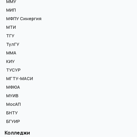
ММУ
МИП
МФПУ Синергия
МТИ
ТГУ
ТулГУ
ММА
КИУ
ТУСУР
МГТУ-МАСИ
МФЮА
МУИВ
МосАП
БНТУ
БГУИР
Колледжи