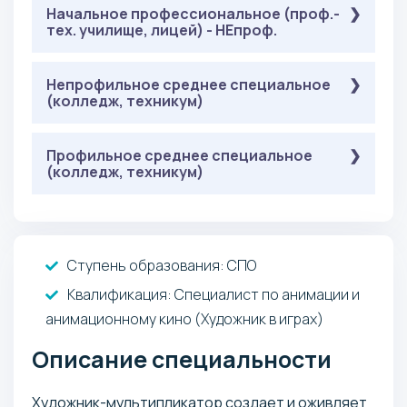
Обязательные
Начальное профессиональное (проф.-
( Онлайн-тестирование ):
тех. училище, лицей) - НЕпроф.
: 60 баллов
Творческое испытание
Обязательные
Непрофильное среднее специальное
( Онлайн-тестирование ):
(колледж, техникум)
: 60 баллов
Творческое испытание
Обязательные
Профильное среднее специальное
( Онлайн-тестирование ):
(колледж, техникум)
: 60 баллов
Творческое испытание
Обязательные
( Онлайн-тестирование ):
: 60 баллов
Творческое испытание
Ступень образования:
СПО
Квалификация
: Специалист по анимации и
анимационному кино (Художник в играх)
Описание специальности
Художник-мультипликатор создает и оживляет