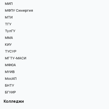
МИП
МФПУ Синергия
МТИ
ТГУ
ТулГУ
ММА
КИУ
ТУСУР
МГТУ-МАСИ
МФЮА
МУИВ
МосАП
БНТУ
БГУИР
Колледжи