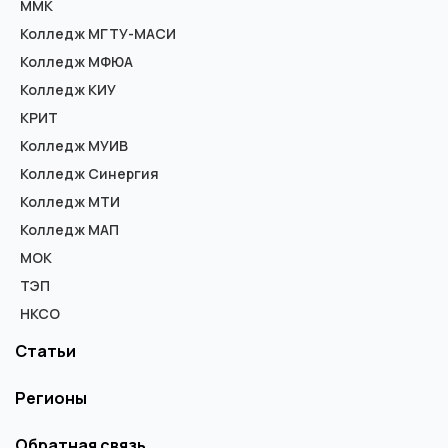
ММК
Колледж МГТУ-МАСИ
Колледж МФЮА
Колледж КИУ
КРИТ
Колледж МУИВ
Колледж Синергия
Колледж МТИ
Колледж МАП
МОК
ТЭП
НКСО
Статьи
Регионы
Обратная связь