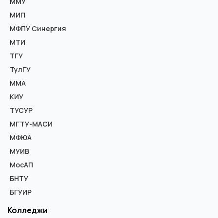
ММУ
МИП
МФПУ Синергия
МТИ
ТГУ
ТулГУ
ММА
КИУ
ТУСУР
МГТУ-МАСИ
МФЮА
МУИВ
МосАП
БНТУ
БГУИР
Колледжи