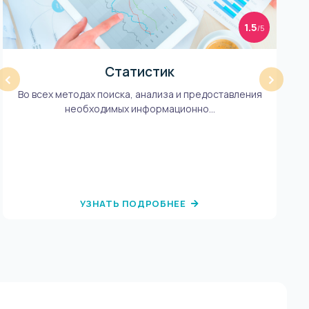
1.5
/5
Статистик
‹
›
Во всех методах поиска, анализа и предоставления
Бу
необходимых информационно...
УЗНАТЬ ПОДРОБНЕЕ