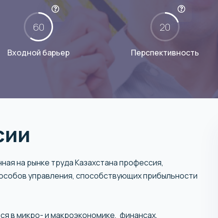
60
20
Входной барьер
Перспективность
сии
ная на рынке труда Казахстана профессия,
особов управления, способствующих прибыльности
я в микро- и макроэкономике, финансах,