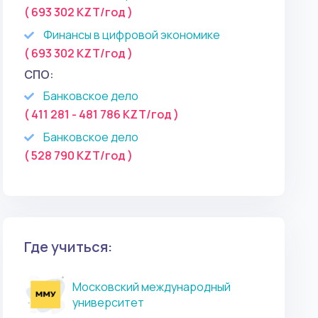
( 693 302 KZT/год )
Финансы в цифровой экономике
( 693 302 KZT/год )
СПО:
Банковское дело
( 411 281 - 481 786 KZT/год )
Банковское дело
( 528 790 KZT/год )
Где учиться:
Московский международный
университет