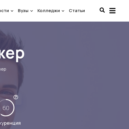
ости
Вузы
Колледжи
Статьи
жер
жер
60
куренция