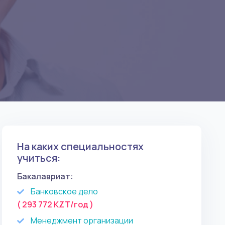
На каких специальностях
учиться:
Бакалавриат:
Банковское дело
( 293 772 KZT/год )
Менеджмент организации