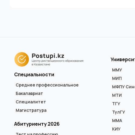
Универси
ММУ
Специальности
МИП
Среднее профессиональное
МФПУ Син
Бакалавриат
МТИ
Специалитет
ТГУ
Магистратура
ТулГУ
ММА
Абитуриенту 2026
КИУ
Тест на профессию