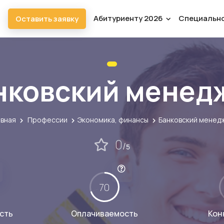
Абитуриенту 2026
Специальн
Оставить заявку
нковский менед
авная
Профессии
Экономика, финансы
Банковский менед
0
/
5
70
сть
Оплачиваемость
Кон