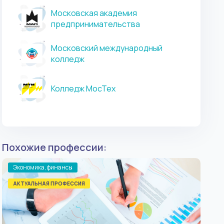
Московская академия
предпринимательства
Московский международный
колледж
Колледж МосТех
Похожие профессии:
Экономика, финансы
Эко
АКТУАЛЬНАЯ ПРОФЕССИЯ