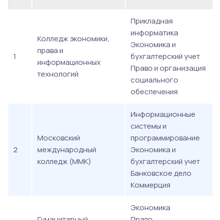
Прикладная
информатика
Колледж экономики,
Экономика и
права и
1
бухгалтерский учет
информационных
Право и организация
технологий
социального
обеспечения
Информационные
системы и
Московский
программирование
2
международный
Экономика и
колледж (ММК)
бухгалтерский учет
Банковское дело
Коммерция
Экономика
Гуманитарный
Право