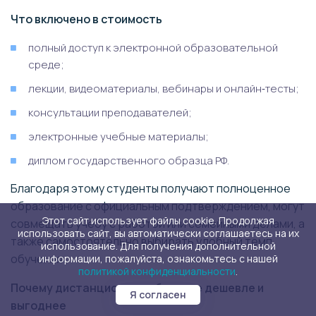
Что включено в стоимость
полный доступ к электронной образовательной
среде;
лекции, видеоматериалы, вебинары и онлайн‑тесты;
консультации преподавателей;
электронные учебные материалы;
диплом государственного образца РФ.
Благодаря этому студенты получают полноценное
образование с официальным подтверждением, могут
Этот сайт использует файлы cookie. Продолжая
совмещать учебу с работой или семейными делами, а
использовать сайт, вы автоматически соглашаетесь на их
также самостоятельно выбирать удобный темп
использование. Для получения дополнительной
обучения.
информации, пожалуйста, ознакомьтесь с нашей
политикой конфиденциальности
.
Почему дистанционное обучение дешевле и
Я согласен
выгоднее