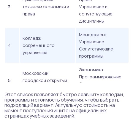
3
техникум экономики и
Управление и
права
сопутствующие
дисциплины
Менеджмент
Колледж
Управление
4
современного
Сопутствующие
управления
программы
Экономика
Московский
Программирование
5
городской открытый
Сервис
колледж
Менеджмент
Этот список позволяет быстро сравнить колледжи,
программы и стоимость обучения, чтобы выбрать
Менеджмент
подходящий вариант. Актуальную стоимость на
Международный
момент поступления ищите на официальных
Экономика
6
Восточно‑Европейский
страницах учебных заведений.
Сервисные
колледж
специальности