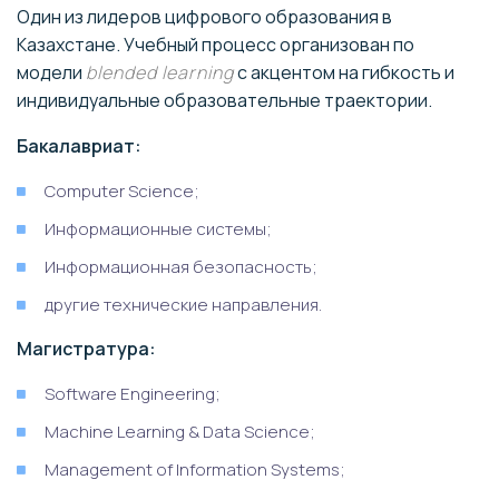
Один из лидеров цифрового образования в
15
университета имени С.
Банковское дело
Казахстане. Учебный процесс организован по
Ю. Витте
Реклама
модели
blended learning
с акцентом на гибкость и
IT
индивидуальные образовательные траектории.
Экономика
Бакалавриат:
Менеджмент
16
Колледж Синергия
IT
Computer Science;
Бизнес
Информационные системы;
IT-технологии
Информационная безопасность;
17
Колледж МТИ
Экономика
другие технические направления.
Коммерция
Магистратура:
Новый колледж
Экономика
18
современного
Software Engineering;
Коммерция
образования (НКСО)
Machine Learning & Data Science;
Management of Information Systems;