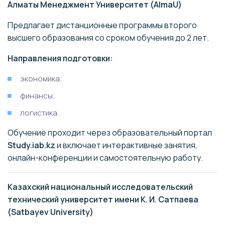
Алматы Менеджмент Университет (AlmaU)
инновационных
технологии
11
технологий и сервиса
Сервисные
Предлагает дистанционные программы второго
«Галактика»
профессии
высшего образования со сроком обучения до 2 лет.
Направления подготовки:
Строительные
12
Колледж МГТУ-МАСИ
специальности
экономика;
Инженерия
финансы;
Колледж Московского
Туризм
логистика.
финансово-
Земельные
13
юридического
отношения
Обучение проходит через образовательный портал
университета (МФЮА)
IT-технологии
Study.iab.kz
и включает интерактивные занятия,
онлайн-конференции и самостоятельную работу.
Колледж Казанского
IT
14
инновационного
Экономика
Казахский национальный исследовательский
университета (КИУ)
Право + 12 программ
технический университет имени К. И. Сатпаева
(Satbayev University)
Коммерция
Колледж Московского
Логистика