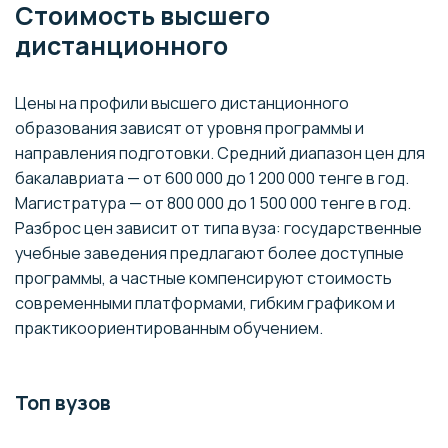
Стоимость высшего
Московский
Банковское дело
дистанционного
банковский
7
Экономика
экономико‑правовой
Право
колледж
Цены на профили высшего дистанционного
образования зависят от уровня программы и
Экономика
направления подготовки. Средний диапазон цен для
Международный
IT
8
бакалавриата — от 600 000 до 1 200 000 тенге в год.
открытый колледж
Право
Магистратура — от 800 000 до 1 500 000 тенге в год.
Логистика
Разброс цен зависит от типа вуза: государственные
учебные заведения предлагают более доступные
Экономика
Техникум экономики и
программы, а частные компенсируют стоимость
9
Предпринимательство
предпринимательства
современными платформами, гибким графиком и
Управление
практикоориентированным обучением.
Курский техникум
Экономика
10
экономики и
Управление
Топ вузов
управления
Колледж
Информационные