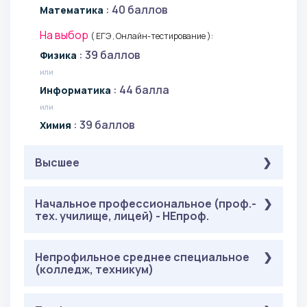
: 40 баллов
Математика
На выбор
( ЕГЭ , Онлайн-тестирование ):
: 39 баллов
Физика
или
: 44 балла
Информатика
или
: 39 баллов
Химия
Высшее
Обязательные
Начальное профессиональное (проф.-
( Онлайн-тестирование ):
тех. училище, лицей) - НЕпроф.
: 40 баллов
Русский язык
: 40 баллов
Прикладная математика
Обязательные
Непрофильное среднее специальное
( Онлайн-тестирование ):
На выбор
( Онлайн-тестирование ):
(колледж, техникум)
: 40 баллов
Русский язык
: 39 баллов
Основы физических процессов
: 40 баллов
Прикладная математика
или