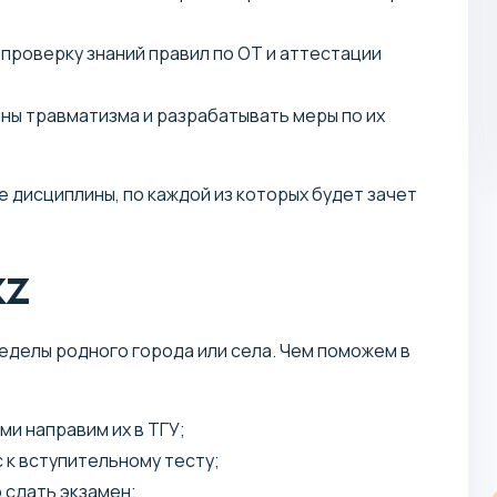
проверку знаний правил по ОТ и аттестации
ны травматизма и разрабатывать меры по их
е дисциплины, по каждой из которых будет зачет
kz
585 614 KZT / год
Магистратура
еделы родного города или села. Чем поможем в
и направим их в ТГУ;
 к вступительному тесту;
Промышленное и гражданское
 сдать экзамен;