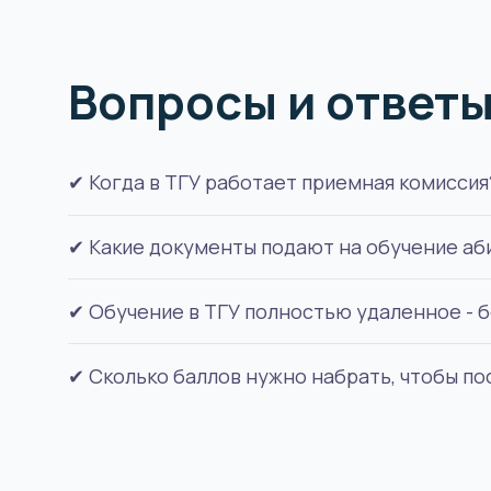
Вопросы и ответ
✔ Когда в ТГУ работает приемная комиссия
✔ Какие документы подают на обучение аб
Тольяттинский государственный университет 
✔ Обучение в ТГУ полностью удаленное - б
Для поступления необходимы: удостоверение
меняли), фото для документов.
✔ Сколько баллов нужно набрать, чтобы п
Да.
Дистанционные профили в ТГУ платные, но о