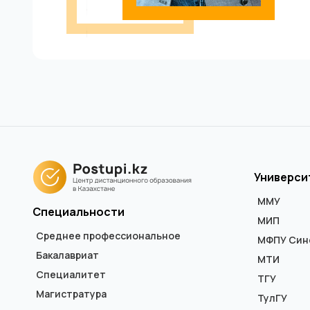
Универси
ММУ
Специальности
МИП
Среднее профессиональное
МФПУ Син
Бакалавриат
МТИ
Специалитет
ТГУ
Магистратура
ТулГУ