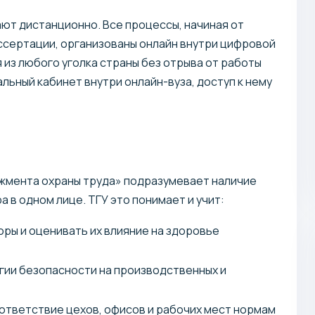
ют дистанционно. Все процессы, начиная от
иссертации, организованы онлайн внутри цифровой
 из любого уголка страны без отрыва от работы
льный кабинет внутри онлайн-вуза, доступ к нему
жмента охраны труда» подразумевает наличие
 в одном лице. ТГУ это понимает и учит:
ры и оценивать их влияние на здоровье
гии безопасности на производственных и
ответствие цехов, офисов и рабочих мест нормам