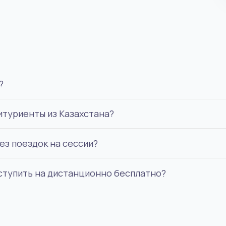
ы
?
итуриенты из Казахстана?
зачисляет абитуриентов на обучение дважды в год -
ез поездок на сессии?
 личности, документ об образовании с выпиской оце
оступить на дистанционно бесплатно?
ни в разы дешевле аналогичных специальностей на о