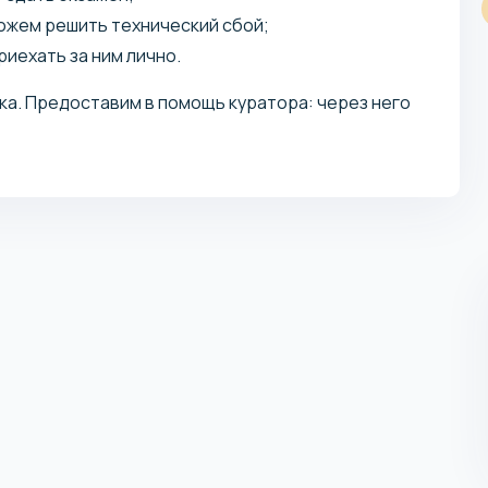
строительство: технология и
ожем решить технический сбой;
организация
иехать за ним лично.
Учебное заведение: МТИ
ка. Предоставим в помощь куратора: через него
Учит управлять строительными проектами и
организовывать возведение объектов.