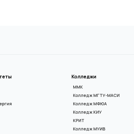
теты
Колледжи
ММК
Колледж МГТУ-МАСИ
ергия
Колледж МФЮА
Колледж КИУ
КРИТ
Колледж МУИВ