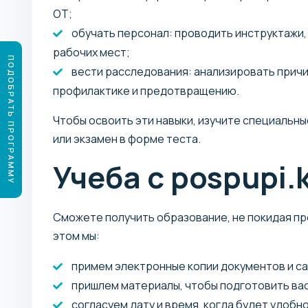
ОТ;
обучать персонал: проводить инструктажи, 
рабочих мест;
ПОДОБРАТЬ ПРОГРАММУ
вести расследования: анализировать причи
профилактике и предотвращению.
Чтобы освоить эти навыки, изучите специальны
или экзамен в форме теста.
Учеба с pospupi.
Сможете получить образование, не покидая пр
этом мы:
примем электронные копии документов и сам
пришлем материалы, чтобы подготовить вас
согласуем дату и время, когда будет удобно