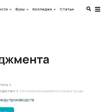
ости
Вузы
Колледжи
Статьи
джмента
итеты
осдистант
Система менеджмента охраны труда
реду производств