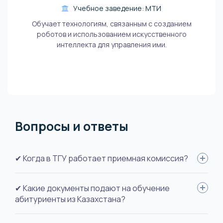
Учебное заведение: МТИ
Обучает технологиям, связанным с созданием
роботов и использованием искусственного
интеллекта для управления ими.
Вопросы и ответы
✔ Когда в ТГУ работает приемная комиссия?
Тольяттинский государственный университет зачисляет
✔ Какие документы подают на обучение
абитуриентов на обучение дважды в год - в сентябре и
абитуриенты из Казахстана?
декабре.