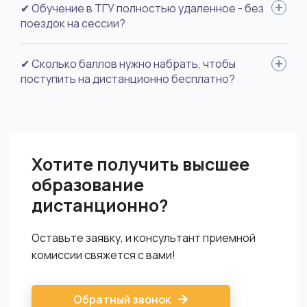
Для поступления необходимы: удостоверение личности,
✔ Обучение в ТГУ полностью удаленное - без
документ об образовании с выпиской оценок, документ
поездок на сессии?
смены фамилии (если вы меняли), фото для документов.
Да.
✔ Сколько баллов нужно набрать, чтобы
поступить на дистанционно бесплатно?
Дистанционные профили в ТГУ платные, но они в разы
дешевле аналогичных специальностей на очном отделении.
Хотите получить высшее
образование
дистанционно?
Оставьте заявку, и консультант приемной
комиссии свяжется с вами!
Обратный звонок