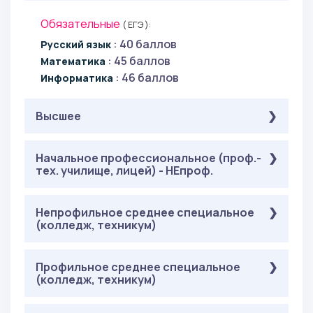
Обязательные
( ЕГЭ ):
: 40 баллов
Русский язык
: 45 баллов
Математика
: 46 баллов
Информатика
Высшее
Обязательные
Начальное профессиональное (проф.-
( Онлайн-тестирование ):
тех. училище, лицей) - НЕпроф.
: 40 баллов
Русский язык
: 46 баллов
Информационные технологии
: 40
Обязательные
Математика в технических науках
Непрофильное среднее специальное
( Онлайн-тестирование ):
(колледж, техникум)
баллов
: 40 баллов
Русский язык
: 46 баллов
Информационные технологии
: 40
Обязательные
Математика в технических науках
Профильное среднее специальное
( Онлайн-тестирование ):
(колледж, техникум)
баллов
: 40 баллов
Русский язык
: 46 баллов
Информационные технологии