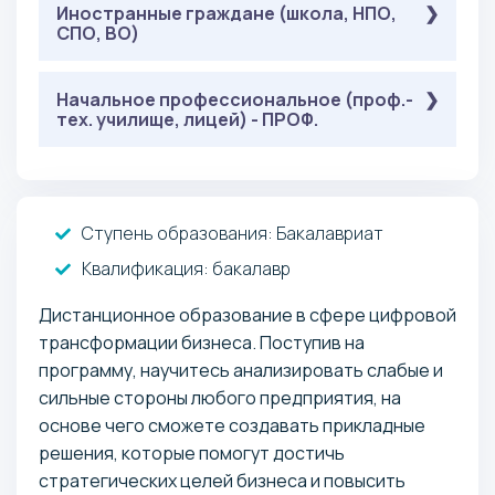
: 40
Обязательные
Математика в технических науках
Иностранные граждане (школа, НПО,
( Онлайн-тестирование ):
СПО, ВО)
баллов
: 40 баллов
Русский язык
: 46 баллов
Информационные технологии
: 40
Обязательные
Математика в технических науках
Начальное профессиональное (проф.-
( Онлайн-тестирование ):
тех. училище, лицей) - ПРОФ.
баллов
: 40 баллов
Русский язык
: 45 баллов
Математика
: 46 баллов
Обязательные
Информатика
( Онлайн-тестирование ):
: 40 баллов
Русский язык
Ступень образования:
Бакалавриат
: 46 баллов
Информационные технологии
Квалификация
: бакалавр
: 40
Математика в технических науках
баллов
Дистанционное образование в сфере цифровой
трансформации бизнеса. Поступив на
программу, научитесь анализировать слабые и
сильные стороны любого предприятия, на
основе чего сможете создавать прикладные
решения, которые помогут достичь
стратегических целей бизнеса и повысить