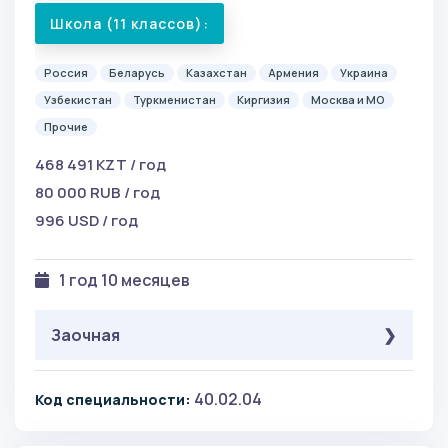
Школа (11 классов):
Россия
Беларусь
Казахстан
Армения
Украина
Узбекистан
Туркменистан
Киргизия
Москва и МО
Прочие
468 491 KZT / год
80 000 RUB / год
996 USD / год
1 год 10 месяцев
Заочная
Школа (9 классов):
40.02.04
Код специальности:
Россия
Беларусь
Казахстан
Армения
Украина