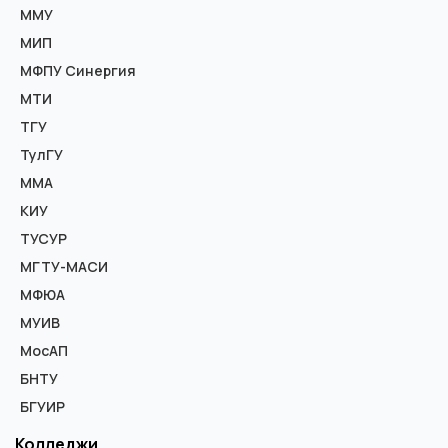
ММУ
МИП
МФПУ Синергия
МТИ
ТГУ
ТулГУ
ММА
КИУ
ТУСУР
МГТУ-МАСИ
МФЮА
МУИВ
МосАП
БНТУ
БГУИР
Колледжи