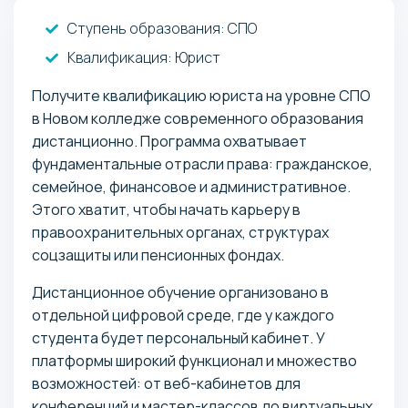
Узбекистан
Туркменистан
Киргизия
Москва и МО
Ступень образования:
СПО
Прочие
Квалификация
: Юрист
175 684 KZT / год
Получите квалификацию юриста на уровне СПО
30 000 RUB / год
в Новом колледже современного образования
374 USD / год
дистанционно. Программа охватывает
фундаментальные отрасли права: гражданское,
3 года 9 месяцев
семейное, финансовое и административное.
Этого хватит, чтобы начать карьеру в
правоохранительных органах, структурах
Школа (11 классов):
соцзащиты или пенсионных фондах.
Россия
Беларусь
Казахстан
Армения
Украина
Дистанционное обучение организовано в
Узбекистан
Туркменистан
Киргизия
Москва и МО
отдельной цифровой среде, где у каждого
Прочие
студента будет персональный кабинет. У
платформы широкий функционал и множество
175 684 KZT / год
возможностей: от веб-кабинетов для
30 000 RUB / год
конференций и мастер-классов до виртуальных