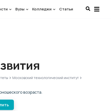
ости
Вузы
Колледжи
Статьи
азвития
итеты
Московский технологический институт
юношеского возраста.
упить