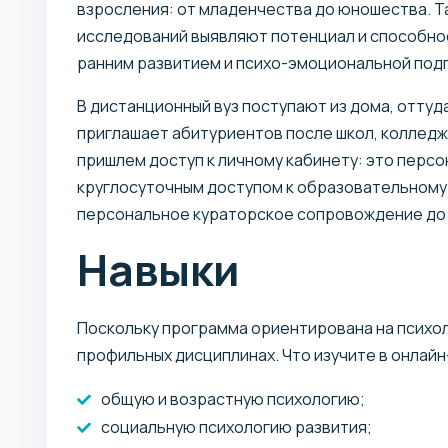
взросления: от младенчества до юношества. Т
исследований выявляют потенциал и способно
ранним развитием и психо-эмоциональной подг
В дистанционный вуз поступают из дома, оттуд
приглашает абитуриентов после школ, колледже
пришлем доступ к личному кабинету: это перс
круглосуточным доступом к образовательному
персональное кураторское сопровождение до 
Навыки
Поскольку программа ориентирована на психол
профильных дисциплинах. Что изучите в онлай
общую и возрастную психологию;
социальную психологию развития;