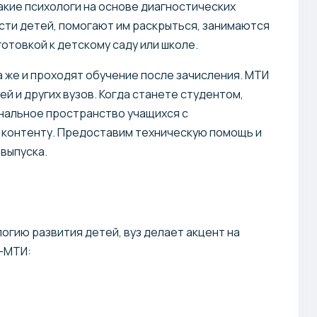
акие психологи на основе диагностических
сти детей, помогают им раскрыться, занимаются
отовкой к детскому саду или школе.
а же и проходят обучение после зачисления. МТИ
й и других вузов. Когда станете студентом,
ональное пространство учащихся с
 контенту. Предоставим техническую помощь и
выпуска.
огию развития детей, вуз делает акцент на
н-МТИ: