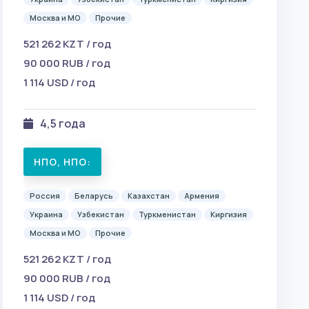
Москва и МО
Прочие
521 262 KZT / год
90 000 RUB / год
1 114 USD / год
4,5 года
НПО, НПО:
Россия
Беларусь
Казахстан
Армения
Украина
Узбекистан
Туркменистан
Киргизия
Москва и МО
Прочие
521 262 KZT / год
90 000 RUB / год
1 114 USD / год