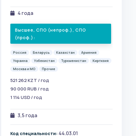
4 года
Высшее, СПО (непроф.), СПО
(проф.):
Россия
Беларусь
Казахстан
Армения
Украина
Узбекистан
Туркменистан
Киргизия
Москва и МО
Прочие
521 262 KZT / год
90 000 RUB / год
1 114 USD / год
3,5 года
44.03.01
Код специальности: