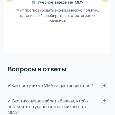
Учебное заведение: ММУ
Учит прогнозировать экономическую политику
организаций, разбираться в стратегиях их
развития
Вопросы и ответы
✔ Как поступить в ММА на дистанционное?
Оставьте заявку на сайте: укажите ФИО, вуз, специальность.
✔ Сколько нужно набрать баллов, чтобы
Прикрепите скан удостоверения личности, документ об
поступить на удаленное на психолога в
образовании с выпиской оценок, документ о смене фамилии
ММА?