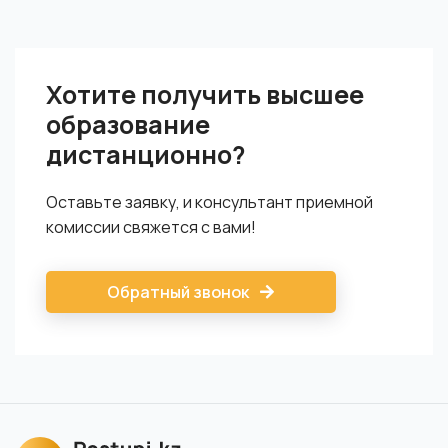
языку.
У каждого студента в личном кабинете есть электронное
расписание, в котором указаны дисциплины для изучения.
Также в расписании прописаны даты онлайн-занятий,
Хотите получить высшее
вебинаров, консультаций, сдача тестов, важные события
учебы.
образование
дистанционно?
Оставьте заявку, и консультант приемной
комиссии свяжется с вами!
Обратный звонок