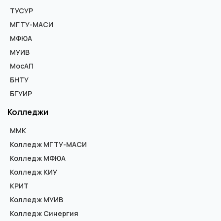
ТУСУР
МГТУ-МАСИ
МФЮА
МУИВ
МосАП
БНТУ
БГУИР
Колледжи
ММК
Колледж МГТУ-МАСИ
Колледж МФЮА
Колледж КИУ
КРИТ
Колледж МУИВ
Колледж Синергия