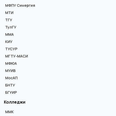
МФПУ Синергия
МТИ
ТГУ
ТулГУ
ММА
КИУ
ТУСУР
МГТУ-МАСИ
МФЮА
МУИВ
МосАП
БНТУ
БГУИР
Колледжи
ММК