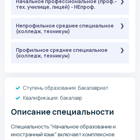
Обязательные
Начальное профессиональное (проф.-
( Письменное тестирование ):
тех. училище, лицей) - НЕпроф.
: 36 баллов
Русский язык
: 40 баллов
Основы биологии
Профессиональное испытание по
Обязательные
Непрофильное среднее специальное
( Письменное тестирование ):
: 40 баллов
специализации
(колледж, техникум)
: 36 баллов
Русский язык
: 40 баллов
Основы биологии
Профессиональное испытание по
Обязательные
Профильное среднее специальное
( Письменное тестирование ):
: 40 баллов
специализации
(колледж, техникум)
: 36 баллов
Русский язык
: 40 баллов
Основы биологии
Профессиональное испытание по
Обязательные
( Письменное тестирование ):
: 40 баллов
специализации
: 36 баллов
Русский язык
Ступень образования:
Бакалавриат
: 40 баллов
Основы биологии
Профессиональное испытание по
Квалификация
: бакалавр
: 40 баллов
специализации
Описание специальности
Специальность "Начальное образование и
иностранный язык" включает комплексное