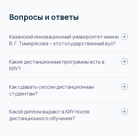
Вопросы и ответы
Казанский инновационный университет имени
В. Г. Тимирясова – это государственный вуз?
Нет, это частный университет, но с государственной
Какие дистанционные программы есть в
аккредитацией.
КИУ?
Вуз предлагает 18 направлений, можно получить
Как сдавать сессии дистанционным
образование в сфере педагогики, юриспруденции,
студентам?
психологии, экономики, дизайна, менеджмента, сервиса и
туризма.
Все проходит удаленно, зачеты и экзамены, как правило, в
Какой диплом выдают в КИУ после
виде тестовых заданий, защита курсовых работ и дипломов –
дистанционного обучения?
по видеосвязи.
Диплом государственного образца бакалаврской или