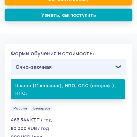
Узнать, как поступить
Формы обучения и стоимость:
Очно-заочная
Школа (11 классов), НПО, СПО (непроф.),
НПО:
Россия
Беларусь
463 344 KZT / год
80 000 RUB / год
990 USD / год