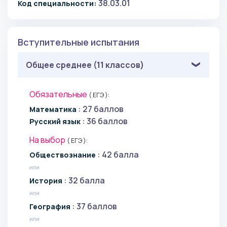
Школа (11 классов), НПО, СПО (непроф.),
38.03.01
Код специальности:
НПО:
Россия
Беларусь
Вступительные испытания
509 679 KZT / год
Общее среднее (11 классов)
88 000 RUB / год
1 089 USD / год
Обязательные
( ЕГЭ ):
: 27 баллов
Математика
5 лет
: 36 баллов
Русский язык
На выбор
( ЕГЭ ):
Высшее, СПО (проф.):
: 42 балла
Обществознание
или
Россия
Беларусь
: 32 балла
История
509 679 KZT / год
или
88 000 RUB / год
: 37 баллов
География
1 089 USD / год
или