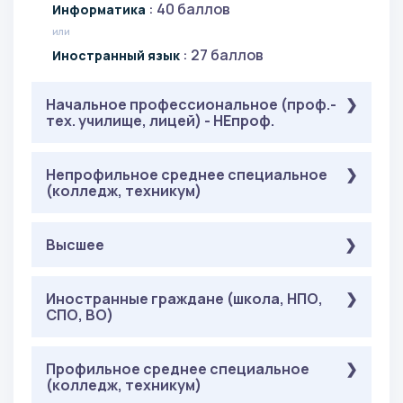
: 40 баллов
Информатика
или
3 года
: 27 баллов
Иностранный язык
Начальное профессиональное (проф.-
тех. училище, лицей) - НЕпроф.
Обязательные
Непрофильное среднее специальное
( ЕГЭ ):
(колледж, техникум)
: 27 баллов
Математика
: 36 баллов
Русский язык
Обязательные
Высшее
( ЕГЭ ):
На выбор
( ЕГЭ ):
: 27 баллов
Математика
: 42 балла
Обществознание
: 36 баллов
Русский язык
Обязательные
Иностранные граждане (школа, НПО,
( Онлайн-тестирование ):
или
СПО, ВО)
: 27 баллов
На выбор
Математика
: 32 балла
История
( ЕГЭ ):
: 36 баллов
Русский язык
: 42 балла
или
Обществознание
Обязательные
Профильное среднее специальное
( Онлайн-тестирование ):
: 37 баллов
География
или
На выбор
( Онлайн-тестирование ):
(колледж, техникум)
: 27 баллов
Математика
: 32 балла
или
История