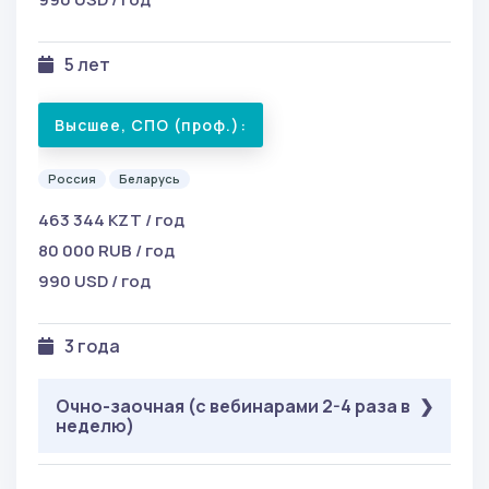
5 лет
Высшее, СПО (проф.):
Россия
Беларусь
463 344 KZT / год
80 000 RUB / год
990 USD / год
3 года
Очно-заочная (с вебинарами 2-4 раза в
неделю)