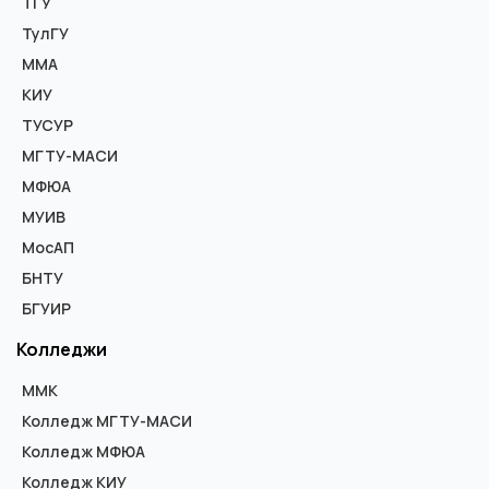
ТГУ
ТулГУ
ММА
КИУ
ТУСУР
МГТУ-МАСИ
МФЮА
МУИВ
МосАП
БНТУ
БГУИР
Колледжи
ММК
Колледж МГТУ-МАСИ
Колледж МФЮА
Колледж КИУ