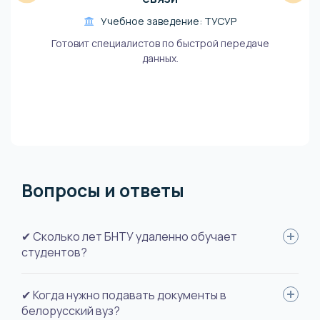
Учебное заведение: ТУСУР
Готовит специалистов по быстрой передаче
данных.
Вопросы и ответы
✔ Сколько лет БНТУ удаленно обучает
студентов?
Белорусский национально-технический университет ввел
✔ Когда нужно подавать документы в
дистанционный формат обучение в 2000-м году - 20 лет
белорусский вуз?