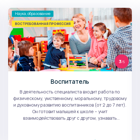
Наука, образование
ВОСТРЕБОВАННАЯ ПРОФЕССИЯ
3
/5
Воспитатель
В деятельность специалиста входит работа по
физическому, умственному, моральному, трудовому
и духовному развитию воспитанников (от 2 до 7 лет).
Он готовит малышей к школе – учит
взаимодействовать друг с другом, узнавать
окружающий мир, рассказывает о правилах жизни в
социуме.