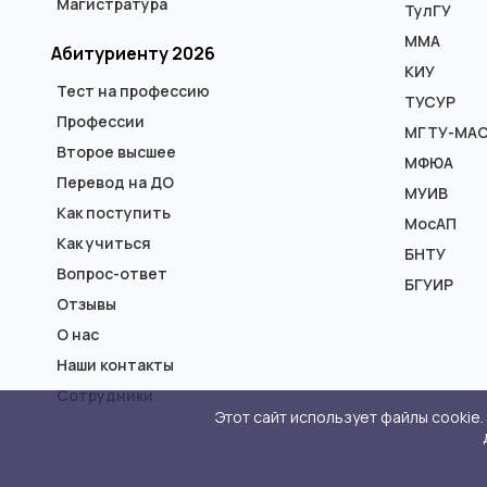
Магистратура
ТулГУ
ММА
Абитуриенту 2026
КИУ
Тест на профессию
ТУСУР
Профессии
МГТУ-МА
Второе высшее
МФЮА
Перевод на ДО
МУИВ
Как поступить
МосАП
Как учиться
БНТУ
Вопрос-ответ
БГУИР
Отзывы
О нас
Наши контакты
Сотрудники
Этот сайт использует файлы cookie