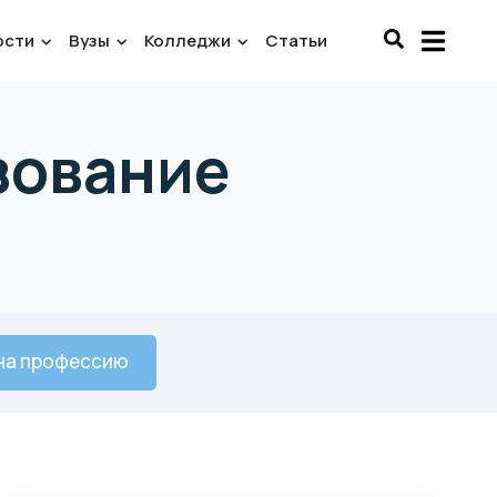
ости
Вузы
Колледжи
Статьи
зование
 на профессию