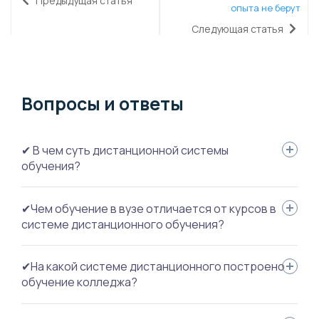
Предыдущая статья
опыта не берут
Следующая статья
Вопросы и ответы
✔ В чем суть дистанционной системы
обучения?
В возможности поступить в желаемый университет и
✔Чем обучение в вузе отличается от курсов в
получить качественное образование из дома – без
системе дистанционного обучения?
ежедневных поездок в лекционную аудиторию.
Учебная платформа имитирует полноценный учебный
✔На какой системе дистанционного построено
процесс: расписание дисциплин, зачетка с оценками,
обучение колледжа?
онлайн-консультация с педагогами, блоки проверочных
заданий, библиотека с мультимедийным материалом – по