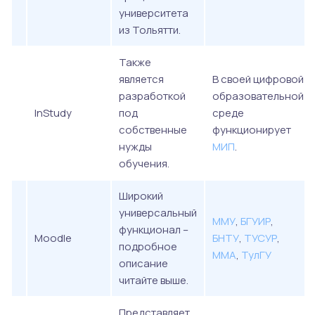
университета
из Тольятти.
Также
является
В своей цифровой
разработкой
образовательной
InStudy
под
среде
собственные
функционирует
нужды
МИП
.
обучения.
Широкий
универсальный
ММУ
,
БГУИР
,
функционал –
Moodle
БНТУ
,
ТУСУР
,
подробное
ММА
,
ТулГУ
описание
читайте выше.
Представляет