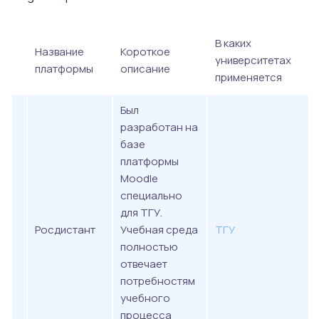
В каких
Название
Короткое
университетах
платформы
описание
применяется
Был
разработан на
базе
платформы
Moodle
специально
для ТГУ.
Росдистант
Учебная среда
ТГУ
полностью
отвечает
потребностям
учебного
процесса