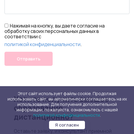
Нажимая на кнопку, вы даете согласие на
обработку своих персональных данных в
соответствии с
политикой конфиденциальности
.
Отправить
Этот сайт использует файлы cookie. Продолжая
Хотите получить высшее
использовать сайт, вы автоматически соглашаетесь на их
использование. Для получения дополнительной
образование
информации, пожалуйста, ознакомьтесь с нашей
дистанционно?
политикой конфиденциальности
.
Я согласен
Оставьте заявку, и консультант приемной