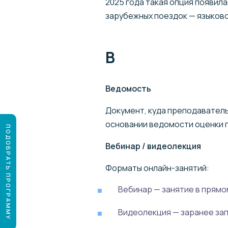
2025 года такая опция появилас
зарубежных поездок — языково
В
Ведомость
Документ, куда преподаватель
основании ведомости оценки п
ПОДОБРАТЬ ПРОГРАММУ
Вебинар / видеолекция
Форматы онлайн-занятий:
Вебинар — занятие в прям
Видеолекция — заранее зап