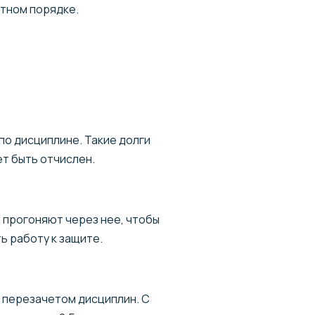
итном порядке.
 по дисциплине. Такие долги
т быть отчислен.
ы прогоняют через нее, чтобы
ь работу к защите.
 перезачетом дисциплин. С