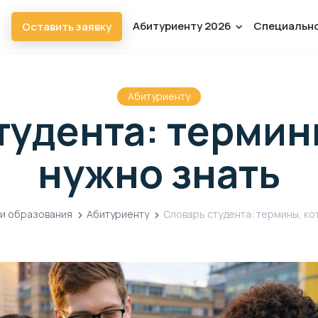
Абитуриенту 2026
Специальн
Оставить заявку
Абитуриенту
тудента: термин
нужно знать
и образования
Абитуриенту
Словарь студента: термины, ко