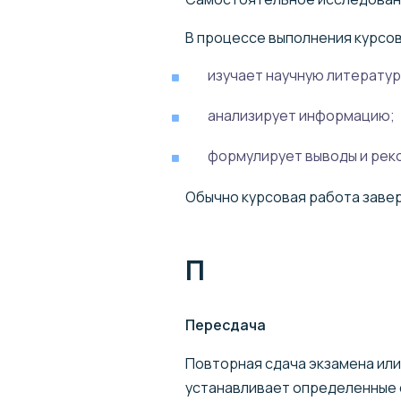
В процессе выполнения курсов
изучает научную литератур
анализирует информацию;
формулирует выводы и рек
Обычно курсовая работа заве
П
Пересдача
Повторная сдача экзамена или
устанавливает определенные с