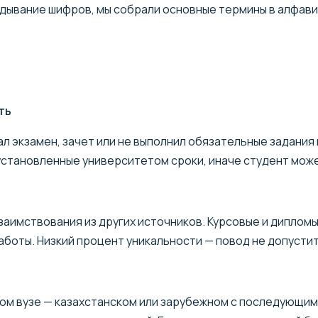
адывание шифров, мы собрали основные термины в алфав
ть
ал экзамен, зачет или не выполнил обязательные задания
становленные университетом сроки, иначе студент може
заимствования из других источников. Курсовые и диплом
аботы. Низкий процент уникальности — повод не допустит
ом вузе — казахстанском или зарубежном с последующим