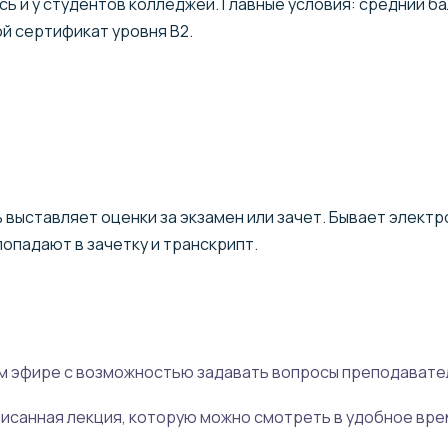
ь и у студентов колледжей. Главные условия: средний бал
й сертификат уровня B2.
 выставляет оценки за экзамен или зачет. Бывает электр
опадают в зачетку и транскрипт.
ом эфире с возможностью задавать вопросы преподавате
исанная лекция, которую можно смотреть в удобное вре