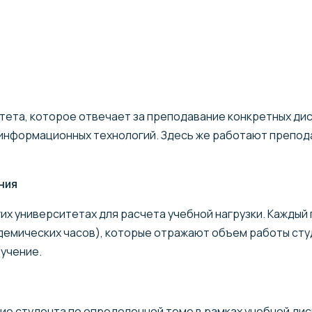
тета, которое отвечает за преподавание конкретных ди
 информационных технологий. Здесь же работают препод
ния
их университетах для расчета учебной нагрузки. Кажды
демических часов), которые отражают объем работы сту
учение.
е студента по определенной теме в рамках учебной дис