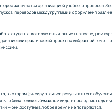
оторое занимается организацией учебного процесса. Зд
пусков, переводов между группами и оформления различ
бота студента, которую он выполняет на последнем кур
дование или практический проект по выбранной теме. П
омиссией.
а, в котором фиксируются все результаты его обучения: 
аньше была только в бумажном виде, в последние годы в 
ки — они доступны в любое время и не потеряются.