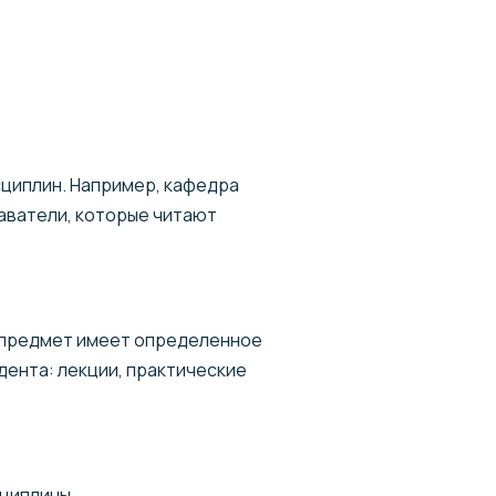
сциплин. Например, кафедра
аватели, которые читают
й предмет имеет определенное
дента: лекции, практические
циплины.