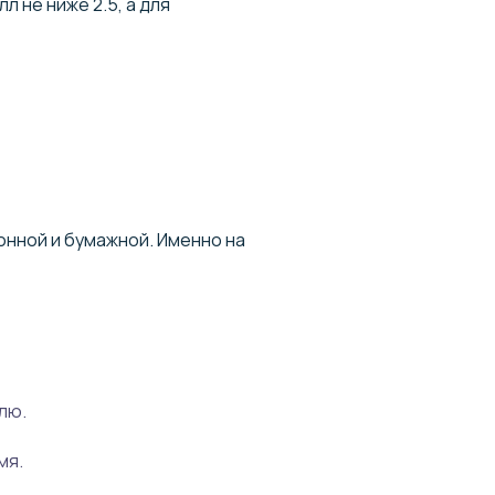
л не ниже 2.5, а для
онной и бумажной. Именно на
лю.
мя.