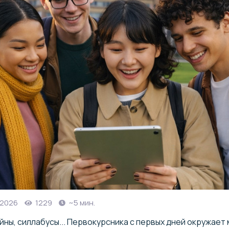
, 2026
1229
~5 мин.
йны, силлабусы... Первокурсника с первых дней окружает