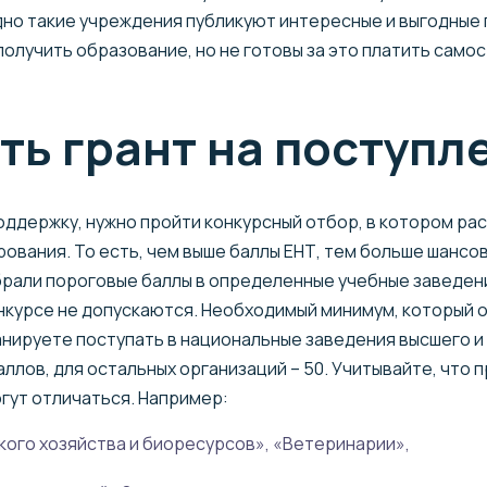
дно такие учреждения публикуют интересные и выгодные
получить образование, но не готовы за это платить само
ть грант на поступл
оддержку, нужно пройти конкурсный отбор, в котором р
вания. То есть, чем выше баллы ЕНТ, тем больше шансов
брали пороговые баллы в определенные учебные заведен
онкурсе не допускаются. Необходимый минимум, который 
анируете поступать в национальные заведения высшего и
ллов, для остальных организаций – 50. Учитывайте, что
гут отличаться. Например:
кого хозяйства и биоресурсов», «Ветеринарии»,