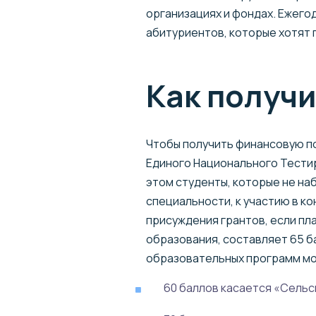
организациях и фондах. Ежего
абитуриентов, которые хотят 
Как получи
Чтобы получить финансовую п
Единого Национального Тестиро
этом студенты, которые не на
специальности, к участию в к
присуждения грантов, если пл
образования, составляет 65 ба
образовательных программ мо
60 баллов касается «Сельс