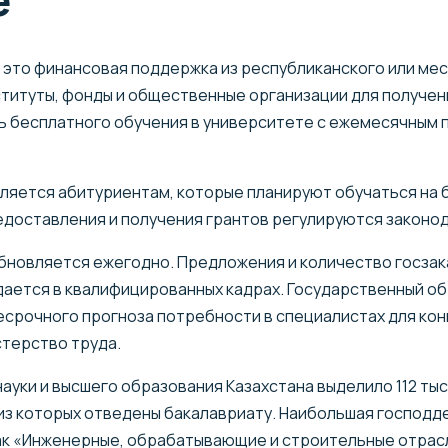
 – это финансовая поддержка из республиканского или м
титуты, фонды и общественные организации для получен
ь бесплатного обучения в университете с ежемесячным 
ляется абитуриентам, которые планируют обучаться на б
едоставления и получения грантов регулируются законо
обновляется ежегодно. Предложения и количество госзака
ждается в квалифицированных кадрах. Государственный о
срочного прогноза потребности в специалистах для кон
терство труда.
ауки и высшего образования Казахстана выделило 112 тыс
 из которых отведены бакалавриату. Наибольшая господд
к «Инженерные, обрабатывающие и строительные отрасли