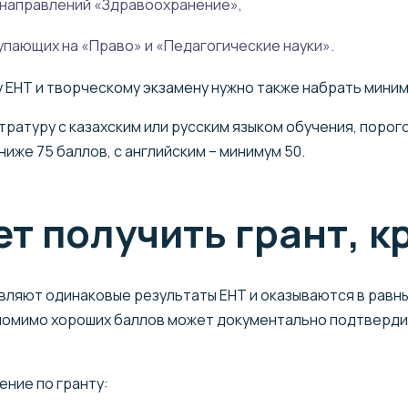
 направлений «Здравоохранение»,
упающих на «Право» и «Педагогические науки».
 ЕНТ и творческому экзамену нужно также набрать миним
стратуру с казахским или русским языком обучения, поро
иже 75 баллов, с английским – минимум 50.
т получить грант, к
ляют одинаковые результаты ЕНТ и оказываются в равных
о помимо хороших баллов может документально подтверд
ение по гранту: