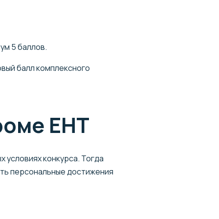
ум 5 баллов.
говый балл комплексного
роме ЕНТ
 условиях конкурса. Тогда
ить персональные достижения