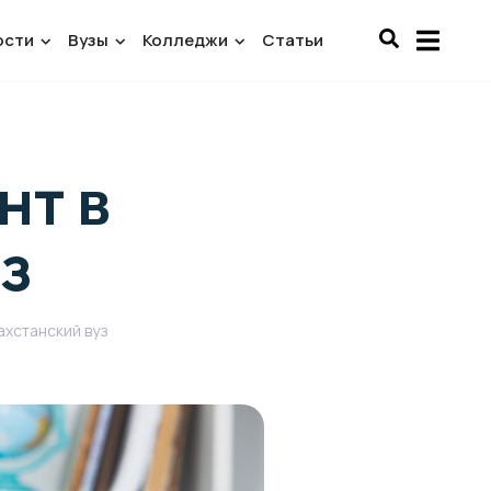
ости
Вузы
Колледжи
Статьи
нт в
з
ахстанский вуз