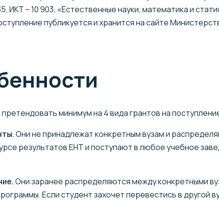
5, ИКТ – 10 903, «Естественные науки, математика и стат
оступление публикуется и хранится на сайте Министерств
обенности
 претендовать минимум на 4 вида грантов на поступлени
нты.
Они не принадлежат конкретным вузам и распределя
урсе результатов ЕНТ и поступают в любое учебное заве
ние.
Они заранее распределяются между конкретными ву
ограммы. Если студент захочет перевестись в другой вуз