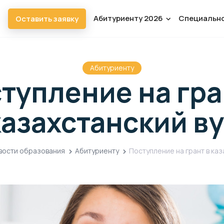
Абитуриенту 2026
Специальн
Оставить заявку
Абитуриенту
тупление на гра
казахстанский ву
вости образования
Абитуриенту
Поступление на грант в каз