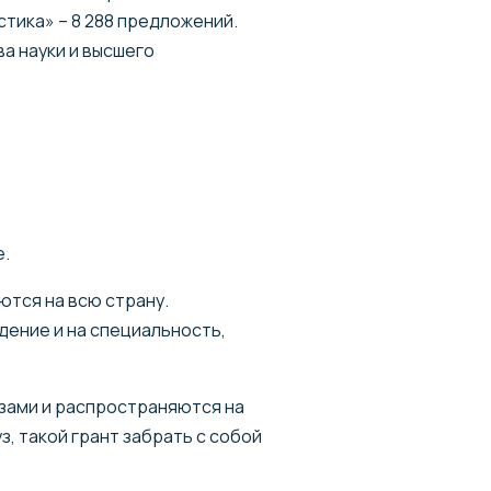
истика» – 8 288 предложений.
а науки и высшего
е.
ются на всю страну.
дение и на специальность,
зами и распространяются на
, такой грант забрать с собой