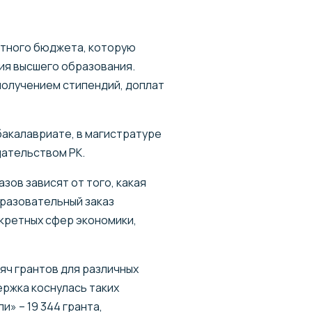
естного бюджета, которую
ия высшего образования.
получением стипендий, доплат
акалавриате, в магистратуре
дательством РК.
зов зависят от того, какая
бразовательный заказ
кретных сфер экономики,
яч грантов для различных
ержка коснулась таких
» – 19 344 гранта,