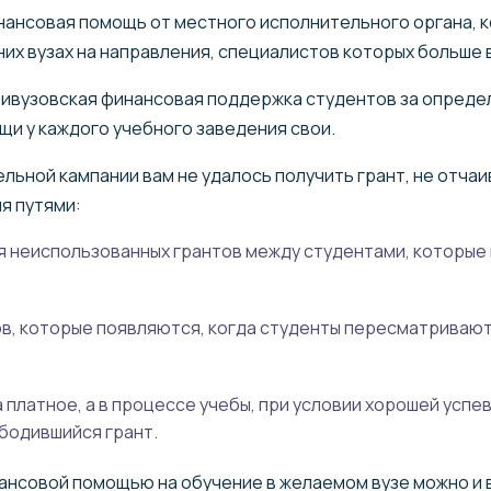
нансовая помощь от местного исполнительного органа, 
них вузах на направления, специалистов которых больше в
ивузовская финансовая поддержка студентов за определ
щи у каждого учебного заведения свои.
ельной кампании вам не удалось получить грант, не отча
я путями:
 неиспользованных грантов между студентами, которые 
ов, которые появляются, когда студенты пересматривают
 платное, а в процессе учебы, при условии хорошей успе
бодившийся грант.
нансовой помощью на обучение в желаемом вузе можно и