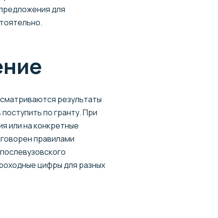
 предложения для
стоятельно.
ение
ассматриваются результаты
 поступить по гранту. При
ия или на конкретные
оговорен правилами
 послевузовского
 проходные цифры для разных