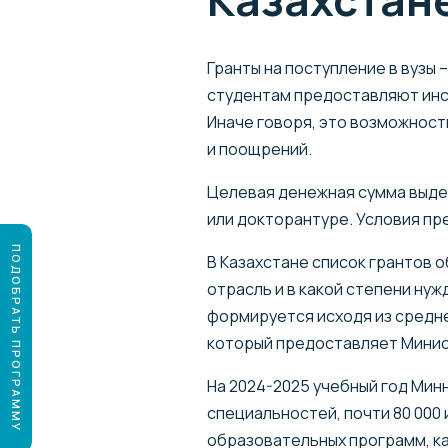
Гранты на поступление в вузы
студентам предоставляют инс
Иначе говоря, это возможност
и поощрений.
Целевая денежная сумма выде
или докторантуре. Условия пр
ПОДОБРАТЬ ПРОГРАММУ
В Казахстане список грантов 
отрасль и в какой степени ну
формируется исходя из средне
который предоставляет Минис
На 2024-2025 учебный год Минн
специальностей, почти 80 000
образовательных программ, ка