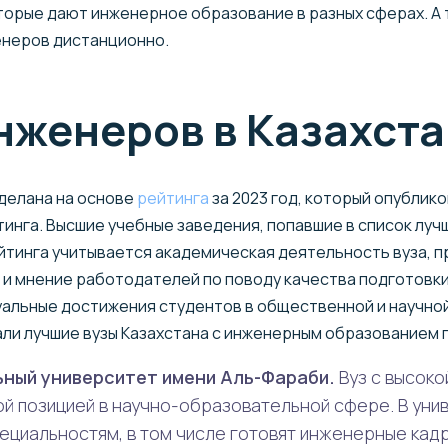
торые дают инженерное образование в разных сферах. А т
енеров дистанционно.
нженеров в Казахст
делана на основе
рейтинга
за 2023 год, который опублик
тинга. Высшие учебные заведения, попавшие в список лу
йтинга учитывается академическая деятельность вуза, 
и мнение работодателей по поводу качества подготовки
альные достижения студентов в общественной и научной 
али лучшие вузы Казахстана с инженерным образованием 
ьный университет имени Аль-Фараби.
Вуз с высок
ой позицией в научно-образовательной сфере. В ун
пециальностям, в том числе готовят инженерные кад