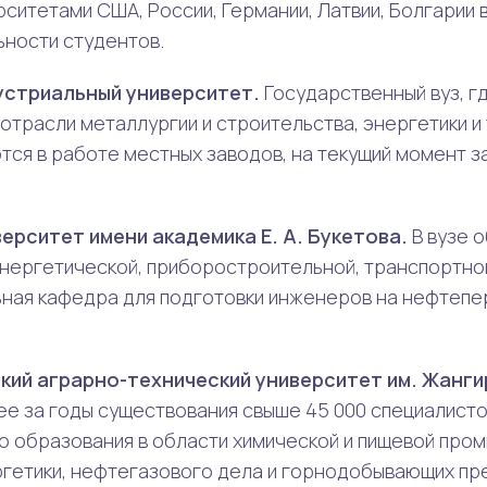
рситетами США, России, Германии, Латвии, Болгарии
ности студентов.
устриальный университет.
Государственный вуз, г
отрасли металлургии и строительства, энергетики и
тся в работе местных заводов, на текущий момент 
ерситет имени академика Е. А. Букетова.
В вузе 
энергетической, приборостроительной, транспортно
льная кафедра для подготовки инженеров на нефте
кий аграрно-технический университет им. Жанги
ее за годы существования свыше 45 000 специалисто
 образования в области химической и пищевой про
ргетики, нефтегазового дела и горнодобывающих пр