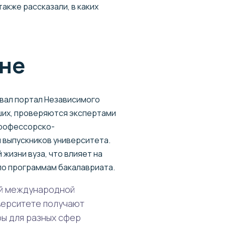
акже рассказали, в каких
ане
овал портал Независимого
чших, проверяются экспертами
профессорско-
 выпускников университета.
жизни вуза, что влияет на
по программам бакалавриата.
ой международной
иверситете получают
ры для разных сфер