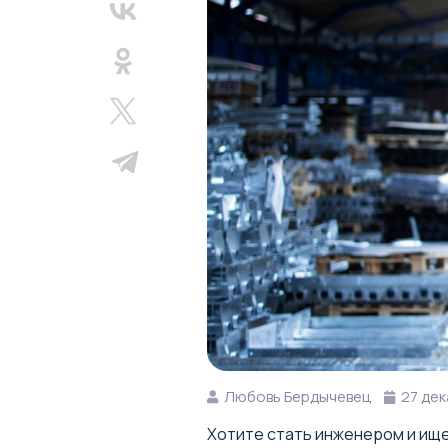
Любовь Бердычевец
27 дек
Хотите стать инженером и ище