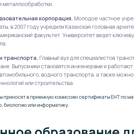
и металлообработки.
азовательная корпорация.
Молодое частное учре
ты, в 2007 году учредили Казахская головная архит
Американский факультет. Университет ведет ключев
ла.
 и транспорта.
Главный вуз для специалистов тран
тане. Выпускники становятся инженерами и работают
томобильного, водного транспорта, а также можно
ехнологий или строительства.
ы приносят в приемную комиссию сертификаты ЕНТ по мат
, биологию или информатику.
нное образование д