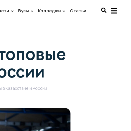
ости
Вузы
Колледжи
Статьи
 топовые
России
 в Казахстане и России