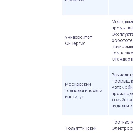
Менеджме
промышле
Эксплуат
Университет
робототе
Синергия
наукоемк
комплекса
Стандарт
Вычислите
Промышле
Московский
Автомоби
технологический
производ
институт
хозяйств
изделий 
Противоп
Тольяттинский
Электрос