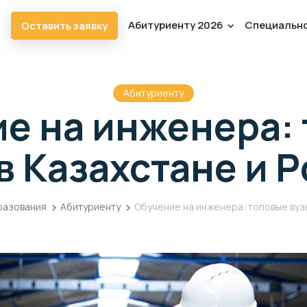
Абитуриенту 2026
Специальн
Оставить заявку
Абитуриенту
е на инженера:
в Казахстане и 
разования
Абитуриенту
Обучение на инженера: топовые вузы