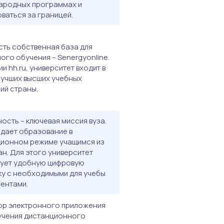
ародных программах и
ваться за границей.
есть собственная база для
ого обучения – Senergyonline.
и hh.ru, университет входит в
лучших высших учебных
ий страны.
ость – ключевая миссия вуза.
дает образование в
ионном режиме учащимся из
ан. Для этого университет
зует удобную цифровую
у с необходимыми для учебы
ентами.
ор электронного приложения
учения дистанционного