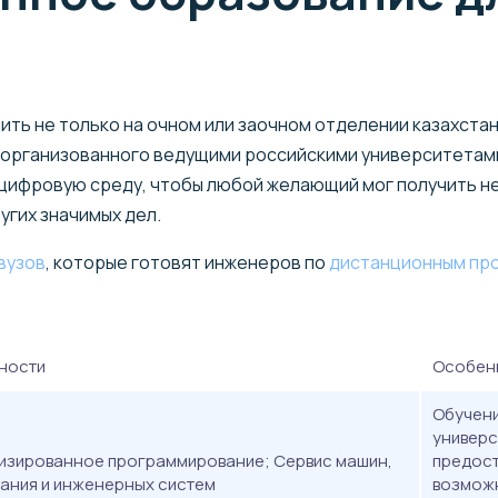
в
ь не только на очном или заочном отделении казахстанск
 организованного ведущими российскими университетам
цифровую среду, чтобы любой желающий мог получить не
угих значимых дел.
вузов
, которые готовят инженеров по
дистанционным пр
ности
Особен
Обучени
универс
изированное программирование; Сервис машин,
предост
ания и инженерных систем
возможн