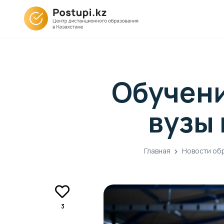
Обучени
вузы 
Главная
Новости об
3