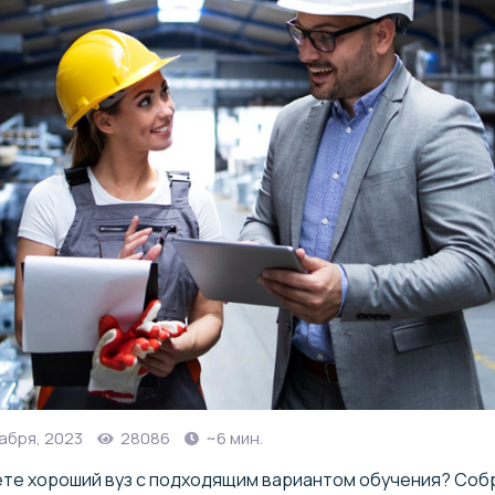
абря, 2023
28086
~6 мин.
те хороший вуз с подходящим вариантом обучения? Собр