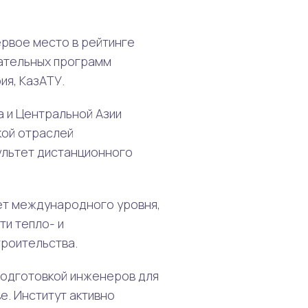
рвое место в рейтинге
ательных программ
ия, КазАТУ.
а и Центральной Азии
кой отраслей
ультет дистанционного
ет международного уровня,
и тепло- и
троительства.
подготовкой инженеров для
. Институт активно