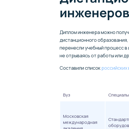
инженеро
Диплом инженера можно получит
дистанционного образования,
перенесли учебный процесс в 
не отрываясь от работы или др
Составили список
российских 
Вуз
Специаль
Московская
Стандарт
международная
оборудов
академия