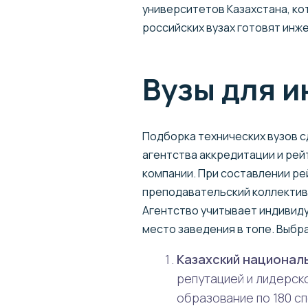
университетов Казахстана, ко
российских вузах готовят инж
Вузы для и
Подборка технических вузов с
агентства аккредитации и рей
компании. При составлении ре
преподавательский коллектив 
Агентство учитывает индивиду
место заведения в топе. Выбр
Казахский национал
репутацией и лидерск
образование по 180 с