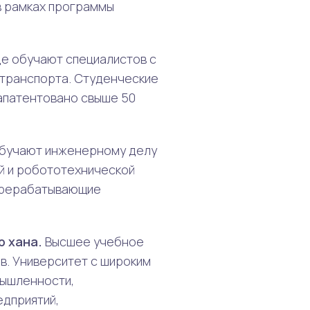
 в рамках программы
де обучают специалистов с
 транспорта. Студенческие
запатентовано свыше 50
обучают инженерному делу
й и робототехнической
перерабатывающие
р хана.
Высшее учебное
в. Университет с широким
мышленности,
едприятий,