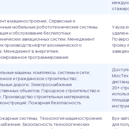
междун
стажиро
нт в машиностроении; Сервисные и
нные мобильные робототехнические системы;
У вуза 
ация и обслуживание беспилотных
удаленн
хнических авиационных систем; Менеджмент
По верси
их производств нефтегазохимического
тройку 
; Менеджмент в энергетике;
заведен
изированное программирование
Доступн
льные машины, комплексы, системы и сети;
МосТех 
нное и гражданское строительство;
дистанц
льные дороги; Электроснабжение
20+ стр
ственных объектов; Городское строительство и
исполь
о; Производство строительных материалов,
площадк
и конструкций; Пожарная безопасность
инструм
ожарные системы; Технология машиностроения;
Вуз-авт
набжение; Безопасность технологических
для пол