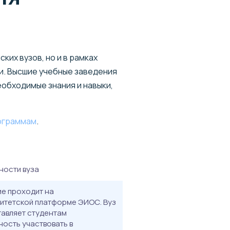
их вузов, но и в рамках
и. Высшие учебные заведения
обходимые знания и навыки,
ограммам
.
ности вуза
е проходит на
итетской платформе ЭИОС. Вуз
авляет студентам
ость участвовать в